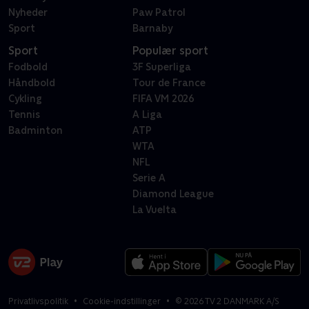
Nyheder
Paw Patrol
Sport
Barnaby
Sport
Populær sport
Fodbold
3F Superliga
Håndbold
Tour de France
Cykling
FIFA VM 2026
Tennis
A Liga
Badminton
ATP
WTA
NFL
Serie A
Diamond League
La Vuelta
Privatlivspolitik
Cookie-indstillinger
©
2026
TV 2 DANMARK A/S