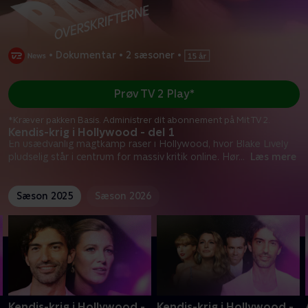
•
Dokumentar
•
2 sæsoner
•
Prøv TV 2 Play*
*Kræver pakken Basis. Administrer dit abonnement på Mit TV 2.
Kendis-krig i Hollywood - del 1
En usædvanlig magtkamp raser i Hollywood, hvor Blake Lively
pludselig står i centrum for massiv kritik online. Hør
...
Læs mere
Sæson 2025
Sæson 2026
Kendis-krig i Hollywood -
Kendis-krig i Hollywood -