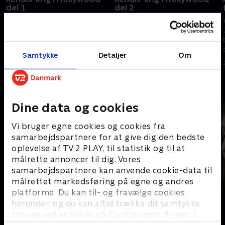
del 1
del 2
En usædvanlig magtkamp raser
Justin Baldoni beskylder Blake
i Hollywood, hvor Blake Lively
Lively for at have stjålet hans
pludselig står i centrum for
film, mens flere store kendisser
massiv kritik online. Hør hendes
nu blandes ind i den kulørte
Samtykke
Detaljer
Om
side af sagen.
sag.
16. oktober 2025 • 21 min
16. oktober 2025 • 22 min
Andre så også
Dine data og cookies
Vi bruger egne cookies og cookies fra
samarbejdspartnere for at give dig den bedste
oplevelse af TV 2 PLAY, til statistik og til at
målrette annoncer til dig. Vores
samarbejdspartnere kan anvende cookie-data til
målrettet markedsføring på egne og andres
platforme. Du kan til- og fravælge cookies
Jagten på Norges farligste kvinde
Kernen
herunder, og du kan altid trække dit samtykke
Dokumentar • 1 sæsoner
Dokumentar
tilbage ved at klikke på ’Cookie-indstillinger’ i