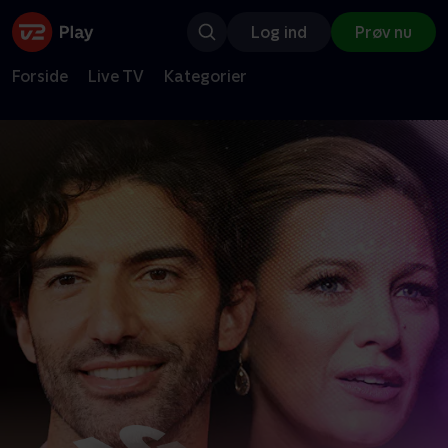
Log ind
Prøv nu
Forside
Live TV
Kategorier