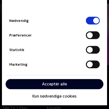
bunden af siden. Læs mere om hvordan TV 2
behandler dine oplysninger i
TV 2s privatlivspolitik
.
Samtykkevalg
Nødvendig
Præferencer
Statistik
Marketing
Om Bag overskrifterne
I et samarbejde med de skandinaviske mediehuse går
vi 'Bag Overskrifterne' på de store nyhedshistorier.
Acceptér alle
Kun nødvendige cookies
Om TV 2 Play
Kanaler