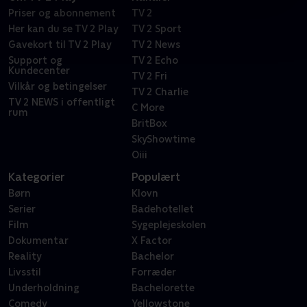
Priser og abonnement
TV 2
Her kan du se TV 2 Play
TV 2 Sport
Gavekort til TV 2 Play
TV 2 News
Support og
TV 2 Echo
Kundecenter
TV 2 Fri
Vilkår og betingelser
TV 2 Charlie
TV 2 NEWS i offentligt
C More
rum
BritBox
SkyShowtime
Oiii
Kategorier
Populært
Børn
Klovn
Serier
Badehotellet
Film
Sygeplejeskolen
Dokumentar
X Factor
Reality
Bachelor
Livsstil
Forræder
Underholdning
Bachelorette
Comedy
Yellowstone