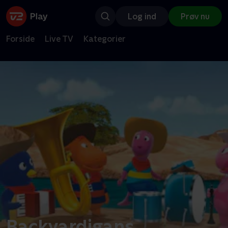
Log ind
Prøv nu
Forside
Live TV
Kategorier
Backyardigans