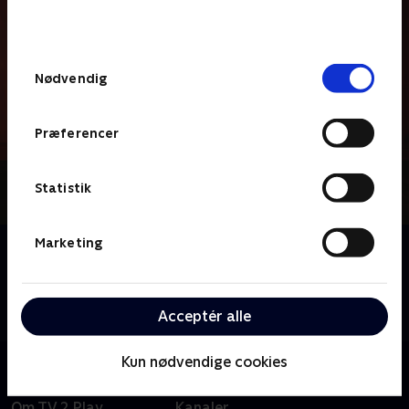
bunden af siden. Læs mere om hvordan TV 2
behandler dine oplysninger i
TV 2s privatlivspolitik
.
Samtykkevalg
Nødvendig
Præferencer
Statistik
Marketing
Om Backyardigans
En halv times animations-show, hvor vi synger og
danser sammen med fem venner, der bringer
eventyret ind i deres egen baghave.
Acceptér alle
Kun nødvendige cookies
Om TV 2 Play
Kanaler