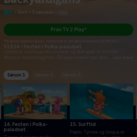
•
Børn
•
3 sæsoner
•
Prøv TV 2 Play*
*Kræver pakken Basis. Administrer dit abonnement på Mit TV 2.
S1:E14 • Festen i Polka-paladset
Tyrone er cowboypolka-musiker og skal spille til ormeren
Normus' fødselsdagsfest. På vejen møder han flere
...
Læs mere
Sæson 1
Sæson 2
Sæson 3
14. Festen i Polka-
15. Surftid
paladset
Pablo, Tyrone og Uniqua er