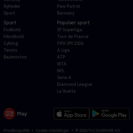
Nyheder
Paw Patrol
Sport
Barnaby
Sport
Populær sport
Fodbold
3F Superliga
Håndbold
Tour de France
Cykling
FIFA VM 2026
Tennis
A Liga
Badminton
ATP
WTA
NFL
Serie A
Diamond League
La Vuelta
Privatlivspolitik
Cookie-indstillinger
©
2026
TV 2 DANMARK A/S