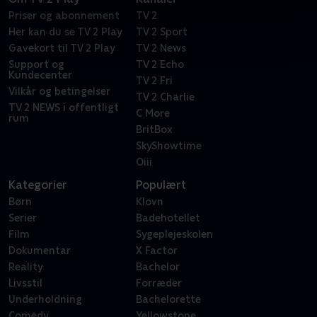
Priser og abonnement
TV 2
Her kan du se TV 2 Play
TV 2 Sport
Gavekort til TV 2 Play
TV 2 News
Support og
TV 2 Echo
Kundecenter
TV 2 Fri
Vilkår og betingelser
TV 2 Charlie
TV 2 NEWS i offentligt
C More
rum
BritBox
SkyShowtime
Oiii
Kategorier
Populært
Børn
Klovn
Serier
Badehotellet
Film
Sygeplejeskolen
Dokumentar
X Factor
Reality
Bachelor
Livsstil
Forræder
Underholdning
Bachelorette
Comedy
Yellowstone