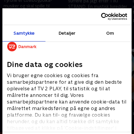
Tyrone er cowboypolka-
surfere på jagt efter TIKI
musiker og skal spille til
STRAND. En mystisk livredder
ormeren Normus'
leder dem op langs kysten,
fødselsdagsfest. På vejen
hvor de lærer seje surftricks og
15. maj 2014 • 23 min
møder han flere cowboy-
svedige dansetrin.
15. maj 2014 • 23 min
musikere, og vupti har de et
Samtykke
Detaljer
Om
helt band!
Andre så også
Dine data og cookies
Vi bruger egne cookies og cookies fra
samarbejdspartnere for at give dig den bedste
oplevelse af TV 2 PLAY, til statistik og til at
målrette annoncer til dig. Vores
samarbejdspartnere kan anvende cookie-data til
Brandmand Sam
Bing
målrettet markedsføring på egne og andres
Børneserier • 1 sæsoner
Børneserier • 4
platforme. Du kan til- og fravælge cookies
herunder, og du kan altid trække dit samtykke
tilbage ved at klikke på ’Cookie-indstillinger’ i