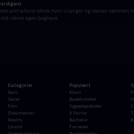
ardigans
imes animations-show, hvor vi synger og danser sammen m
 ind i deres egen baghave.
Kategorier
Populært
S
Børn
Klovn
F
Serier
Badehotellet
H
Film
Sygeplejeskolen
C
Dokumentar
X Factor
T
Reality
Bachelor
B
Livsstil
Forræder
Underholdning
Bachelorette