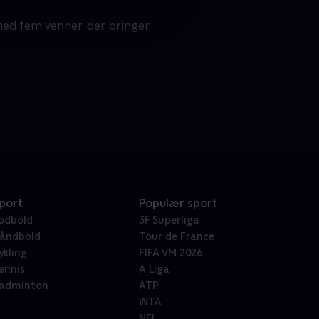
ed fem venner, der bringer
port
Populær sport
odbold
3F Superliga
åndbold
Tour de France
ykling
FIFA VM 2026
ennis
A Liga
adminton
ATP
WTA
NFL