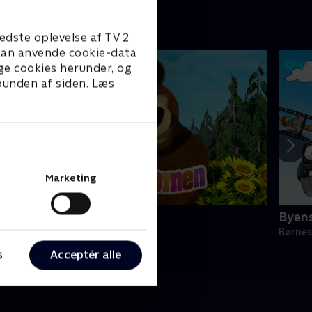
edste oplevelse af TV 2
e kan anvende cookie-data
ge cookies herunder, og
 bunden af siden. Læs
Marketing
asha og bjørnen
Byens
ørneserier • 3 sæsoner
Børnes
s
Acceptér alle