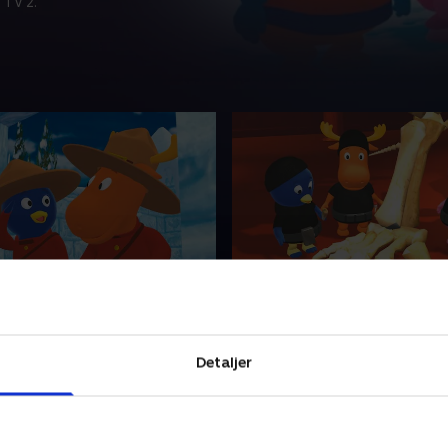
 TV 2.
rtet
5. På hemmelig mission
Pablo er bjergpoliti, og
Pablo, Tyrone og Uniqua er
 Tasha er frygtløse
hemmelige agenter på missi
Detaljer
eførere på udkig efter
Skattemuseet. Vil det lykke
 kan redde. Hvad sker der,
bringe skatten tilbage til de
e mødes?
uden at blive taget?
14 • 23 min
15. maj 2014 • 23 min