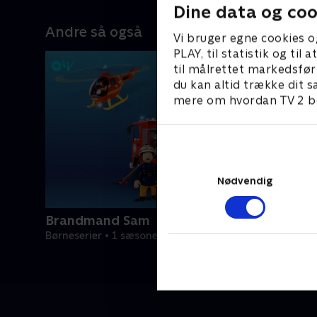
Dine data og coo
Andre så også
Vi bruger egne cookies o
PLAY, til statistik og ti
til målrettet markedsfør
du kan altid trække dit s
mere om hvordan TV 2 be
Nødvendig
Brandmand Sam
Børneserier • 1 sæsoner