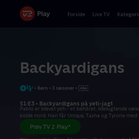
Forside
Live TV
Kategori
Backyardigans
•
Børn
•
3 sæsoner
•
S1:E3 • Backyardigans på yeti-jagt
Pablo er blevet yeti - et behåret, ildelugtende væs
kolde nord. Han får Uniqua, Tasha og Tyrone med
Prøv TV 2 Play*