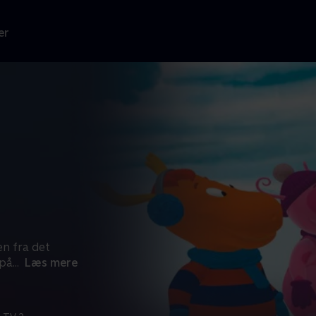
er
en fra det
 på
...
Læs mere