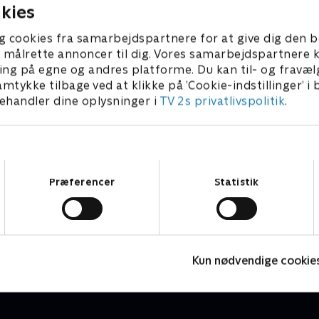
kies
g cookies fra samarbejdspartnere for at give dig den b
l at målrette annoncer til dig. Vores samarbejdspartner
ing på egne og andres platforme. Du kan til- og fravæl
amtykke tilbage ved at klikke på ’Cookie-indstillinger’ i
handler dine oplysninger i
TV 2s privatlivspolitik
.
Samtykkevalg
Præferencer
Statistik
Laban - Det lille spøgelse
M
Børneserier • 1 sæsoner
B
Kun nødvendige cookie