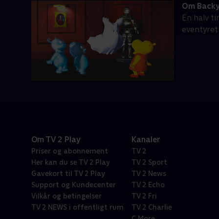
Om Backy
En halv t
eventyret
Om TV 2 Play
Kanaler
Priser og abonnement
TV 2
Her kan du se TV 2 Play
TV 2 Sport
Gavekort til TV 2 Play
TV 2 News
Support og Kundecenter
TV 2 Echo
Vilkår og betingelser
TV 2 Fri
TV 2 NEWS i offentligt rum
TV 2 Charlie
C More