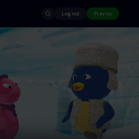
Log ind
Prøv nu