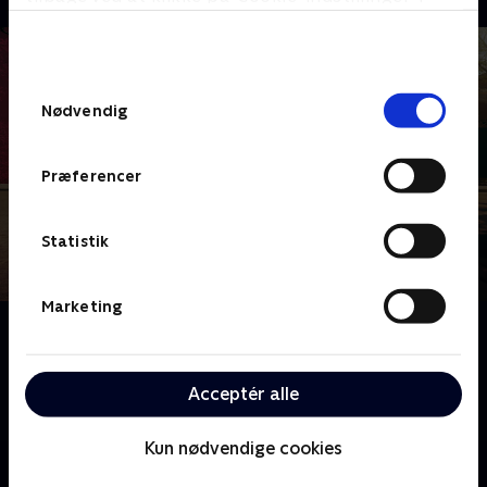
bunden af siden. Læs mere om hvordan TV 2
behandler dine oplysninger i
TV 2s privatlivspolitik
.
Samtykkevalg
Nødvendig
Præferencer
Statistik
Marketing
Om Bachelorette Sverige
Kærlighedseventyr på svensk! Tag med til
romantiske omgivelser, når den svenske bachelorette
Acceptér alle
leder efter kærligheden blandt de håbefulde mænd.
Kun nødvendige cookies