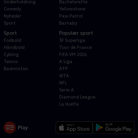
Underholdning
Bachelorette
Comedy
Yellowstone
Nyheder
Paw Patrol
Sport
Barnaby
Sport
Populær sport
Fodbold
3F Superliga
Håndbold
Tour de France
Cykling
FIFA VM 2026
Tennis
A Liga
Badminton
ATP
WTA
NFL
Serie A
Diamond League
La Vuelta