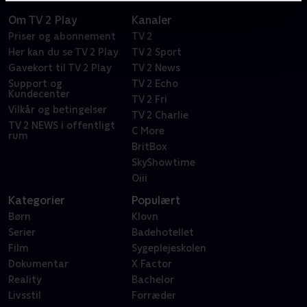
Om TV 2 Play
Kanaler
Priser og abonnement
TV 2
Her kan du se TV 2 Play
TV 2 Sport
Gavekort til TV 2 Play
TV 2 News
Support og
TV 2 Echo
Kundecenter
TV 2 Fri
Vilkår og betingelser
TV 2 Charlie
TV 2 NEWS i offentligt
C More
rum
BritBox
SkyShowtime
Oiii
Kategorier
Populært
Børn
Klovn
Serier
Badehotellet
Film
Sygeplejeskolen
Dokumentar
X Factor
Reality
Bachelor
Livsstil
Forræder