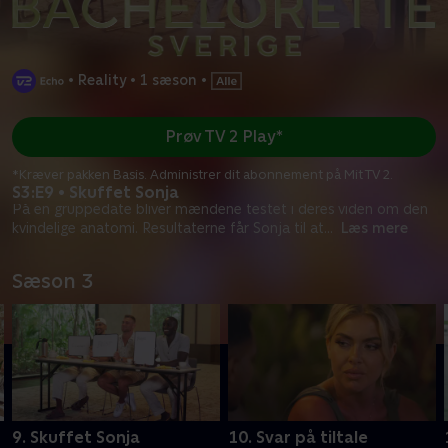
•
Reality
•
1 sæson
•
Prøv TV 2 Play*
*Kræver pakken Basis. Administrer dit abonnement på Mit TV 2.
S3:E9 • Skuffet Sonja
På en gruppedate bliver mændene testet i deres viden om den
kvindelige anatomi. Resultaterne får Sonja til at
...
Læs mere
Sæson 3
9. Skuffet Sonja
10. Svar på tiltale