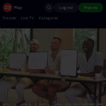
Log ind
Prøv nu
Forside
Live TV
Kategorier