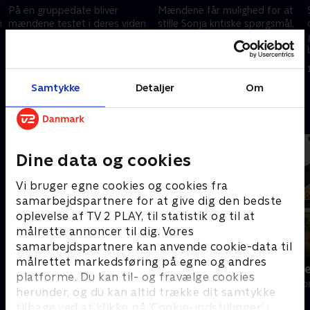
På en gruppedate bliver
Mændene får mulighed for at
n
mændene testet i deres viden
stille Sonja kritiske spørgsmål,
om den kvindelige anatomi.
men det viser sig, at det ikke
Resultaterne får Sonja til at
kun er årets bachelorette, der
overveje at sende dem alle
bliver afhørt i løbet af aftenen.
7. august 2025 • 42 min
7. august 2025 • 43 min
hjem.
Samtykke
Detaljer
Om
Andre så også
Dine data og cookies
Vi bruger egne cookies og cookies fra
samarbejdspartnere for at give dig den bedste
oplevelse af TV 2 PLAY, til statistik og til at
målrette annoncer til dig. Vores
samarbejdspartnere kan anvende cookie-data til
målrettet markedsføring på egne og andres
Bachelor Sverige
Bachelorett
platforme. Du kan til- og fravælge cookies
Reality • 1 sæsoner
Reality • 4 sæso
herunder, og du kan altid trække dit samtykke
tilbage ved at klikke på ’Cookie-indstillinger’ i