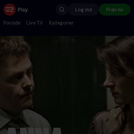
Log ind
Prøv nu
Forside
Live TV
Kategorier