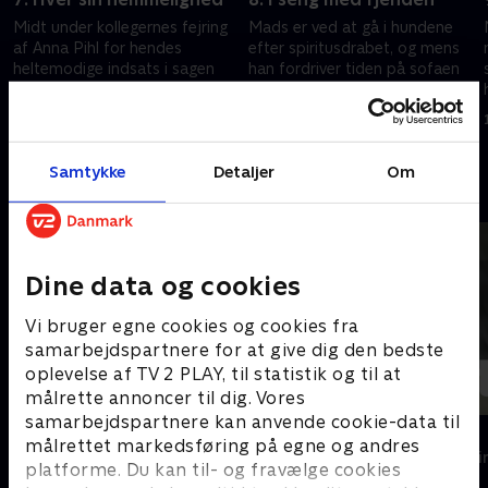
Midt under kollegernes fejring
Mads er ved at gå i hundene
af Anna Pihl for hendes
efter spiritusdrabet, og mens
heltemodige indsats i sagen
han fordriver tiden på sofaen
om "Indianeren" kommer Kim
hos Anna Pihl og Jan, frygter
med dårlige nyheder. Annas
hun for konsekvenserne af, at
27. marts 2006 • 43 min
3. april 2006 • 41 min
bror, Mads, er taget for
hun dækkede over ham.
n
spritkørsel, men han klarer i
Samtidig vikles Mikala ind i
Samtykke
Detaljer
Om
første omgang frisag, fordi hun
Stavros lyssky net.
Andre så også
snyder med beviserne.
Dine data og cookies
Vi bruger egne cookies og cookies fra
samarbejdspartnere for at give dig den bedste
oplevelse af TV 2 PLAY, til statistik og til at
målrette annoncer til dig. Vores
samarbejdspartnere kan anvende cookie-data til
Klovn
Dicte
målrettet markedsføring på egne og andres
Komedie • 11 sæsoner
Krimi & Spændi
platforme. Du kan til- og fravælge cookies