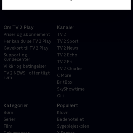
være svært helt at slippe arbejdet efter fyraften.
Om TV 2 Play
Kanaler
Priser og abonnement
TV 2
Her kan du se TV 2 Play
TV 2 Sport
Gavekort til TV 2 Play
TV 2 News
Support og
TV 2 Echo
Kundecenter
TV 2 Fri
Vilkår og betingelser
TV 2 Charlie
TV 2 NEWS i offentligt
C More
rum
BritBox
SkyShowtime
Oiii
Kategorier
Populært
Børn
Klovn
Serier
Badehotellet
Film
Sygeplejeskolen