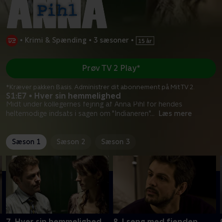
•
Krimi & Spænding
•
3 sæsoner
•
Prøv TV 2 Play*
*Kræver pakken Basis. Administrer dit abonnement på Mit TV 2.
S1:E7 • Hver sin hemmelighed
Midt under kollegernes fejring af Anna Pihl for hendes
heltemodige indsats i sagen om "Indianeren"
...
Læs mere
Sæson 1
Sæson 2
Sæson 3
7. Hver sin hemmelighed
8. I seng med fjenden