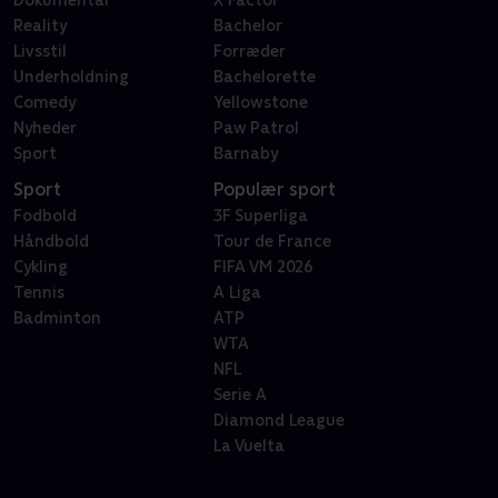
Dokumentar
X Factor
Reality
Bachelor
Livsstil
Forræder
Underholdning
Bachelorette
Comedy
Yellowstone
Nyheder
Paw Patrol
Sport
Barnaby
Sport
Populær sport
Fodbold
3F Superliga
Håndbold
Tour de France
Cykling
FIFA VM 2026
Tennis
A Liga
Badminton
ATP
WTA
NFL
Serie A
Diamond League
La Vuelta