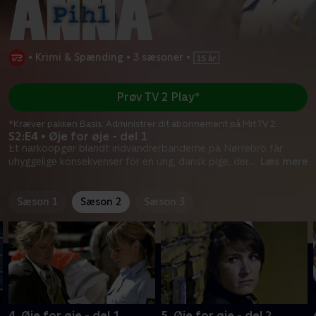
•
Krimi & Spænding
•
3 sæsoner
•
Prøv TV 2 Play*
*Kræver pakken Basis. Administrer dit abonnement på Mit TV 2.
S2:E4 • Øje for øje - del 1
Et narkoopgør blandt indvandrerbanderne på Nørrebro får
uhyggelige konsekvenser for en ung, dansk pige, der
...
Læs mere
Sæson 1
Sæson 2
Sæson 3
4. Øje for øje - del 1
5. Øje for øje - del 2