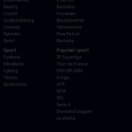
Dokumentar
X Factor
Reality
Bachelor
Livsstil
Forræder
Underholdning
Bachelorette
Comedy
Yellowstone
Nyheder
Paw Patrol
Sport
Barnaby
Sport
Populær sport
Fodbold
3F Superliga
Håndbold
Tour de France
Cykling
FIFA VM 2026
Tennis
A Liga
Badminton
ATP
WTA
NFL
Serie A
Diamond League
La Vuelta