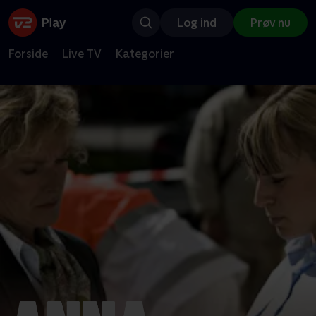
Log ind
Prøv nu
Forside
Live TV
Kategorier