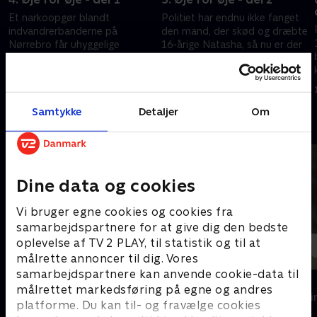
Et narkoopgør blandt
Politiet har endnu ikke fanget
indvandrerbanderne på
den mand, der skød og dræbte
Nørrebro får uhyggelige
16-årige Natasha, så nu er der
konsekvenser for en ung, dansk
lynchstemning i byen. Ved
pige, der tilfældigt befinder sig
Natashas begravelse truer
5. marts 2007 • 40 min
12. marts 2007 • 41 min
på det forkerte sted på et
hendes onkel med at tage
forkert tidspunkt. Mikala er
sagen i egen hånd, og da
Samtykke
Detaljer
Om
stadig nervøs for, hvad det er,
Natashas far også er desperat,
Andre så også
Tobias er ved at rode sig ud i
spidser situationen pludselig til
Dine data og cookies
Vi bruger egne cookies og cookies fra
samarbejdspartnere for at give dig den bedste
oplevelse af TV 2 PLAY, til statistik og til at
målrette annoncer til dig. Vores
samarbejdspartnere kan anvende cookie-data til
Klovn
Dicte
målrettet markedsføring på egne og andres
Komedie • 11 sæsoner
Krimi & Spændi
platforme. Du kan til- og fravælge cookies