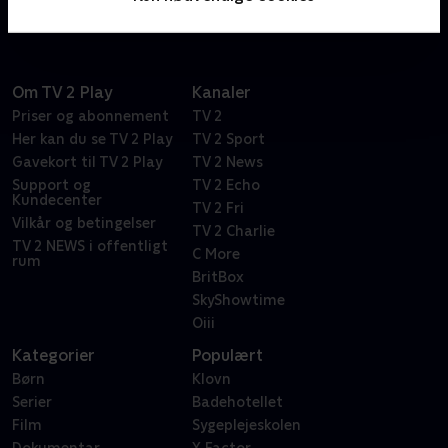
være svært helt at slippe arbejdet efter fyraften.
Om TV 2 Play
Kanaler
Priser og abonnement
TV 2
Her kan du se TV 2 Play
TV 2 Sport
Gavekort til TV 2 Play
TV 2 News
Support og
TV 2 Echo
Kundecenter
TV 2 Fri
Vilkår og betingelser
TV 2 Charlie
TV 2 NEWS i offentligt
C More
rum
BritBox
SkyShowtime
Oiii
Kategorier
Populært
Børn
Klovn
Serier
Badehotellet
Film
Sygeplejeskolen