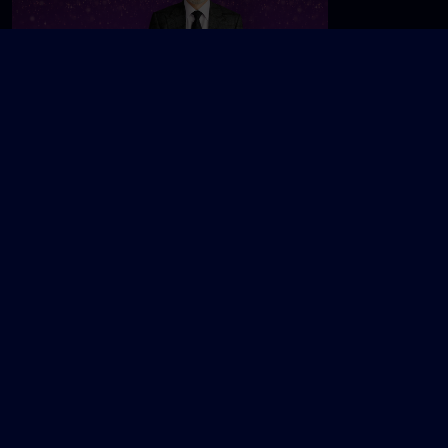
The Graham Norton Show
V
Vild med dans
Værtens beds