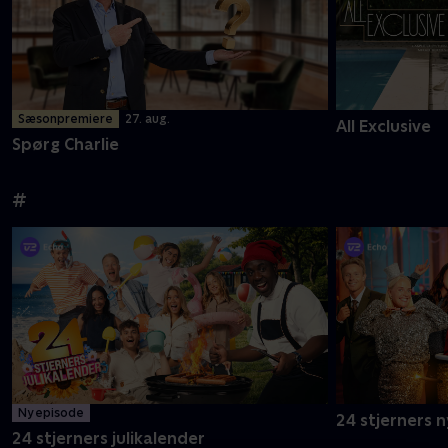
Sæsonpremiere
27. aug.
All Exclusive
Spørg Charlie
#
Ny episode
24 stjerners 
24 stjerners julikalender