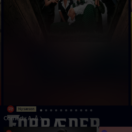
Ny sæson
Comedy A-Å