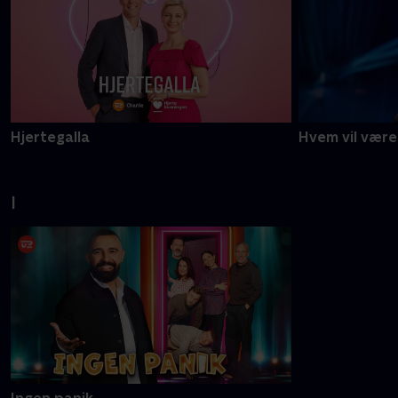
Hjertegalla
Hvem vil være 
I