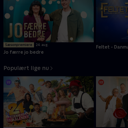
Sæsonpremiere
24. aug.
Feltet - Danm
Jo færre jo bedre
Populært lige nu