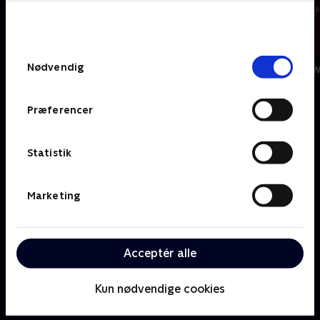
bunden af siden. Læs mere om hvordan TV 2
behandler dine oplysninger i
TV 2s privatlivspolitik
.
Samtykkevalg
Nødvendig
Boksen
BAFTA Film A
C
Præferencer
Statistik
Marketing
Acceptér alle
Cirkusrevyen
Kun nødvendige cookies
D