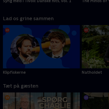
Syng med i Tivoli: Danske hits, vol. 1
The Minds of 
Lad os grine sammen
Klipfiskerne
Natholdet
Tæt på gæsten