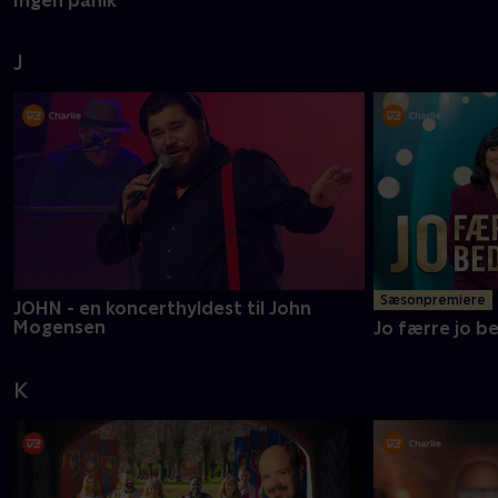
Ingen panik
J
Sæsonpremiere
JOHN - en koncerthyldest til John
Mogensen
Jo færre jo b
K