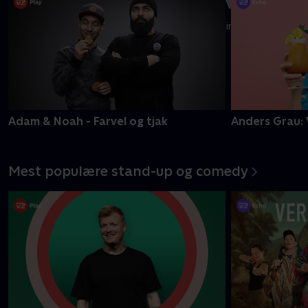
19 kendte flytter ind på et helt nyt gods, hvor intet er, som
det plejer at være
Mere info
Adam & Noah - Farvel og tjak
Anders Grau: 
Mest populære stand-up og comedy