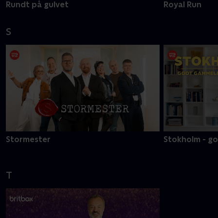
Rundt på gulvet
Royal Run
S
Stormester
Stokholm - g
T