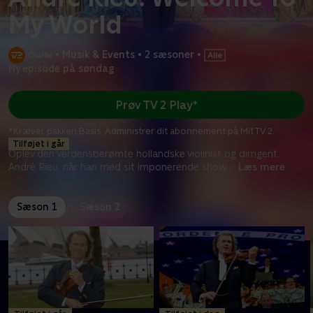
My World
•
Musik & Events
•
2 sæsoner
•
Ny episode på søndag
Prøv TV 2 Play*
*Kræver pakken Basis. Administrer dit abonnement på Mit TV 2.
Tilføjet i går
Oplev den verdensberømte hollandske violinist og dirrigent
André Rieu, når han med sit imponerende show
...
Læs mere
Sæson 1
Sæson 2