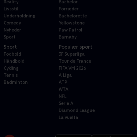
Reality
Bachelor
Livsstil
Forræder
Underholdning
Bachelorette
Comedy
Yellowstone
Nyheder
Paw Patrol
Sport
Barnaby
Sport
Populær sport
Fodbold
3F Superliga
Håndbold
Tour de France
Cykling
FIFA VM 2026
Tennis
A Liga
Badminton
ATP
WTA
NFL
Serie A
Diamond League
La Vuelta