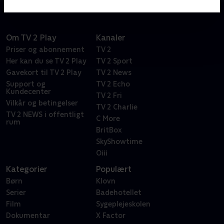
Om TV 2 Play
Kanaler
Priser og abonnement
TV 2
Her kan du se TV 2 Play
TV 2 Sport
Gavekort til TV 2 Play
TV 2 News
Support og
TV 2 Echo
Kundecenter
TV 2 Fri
Vilkår og betingelser
TV 2 Charlie
TV 2 NEWS i offentligt
C More
rum
BritBox
SkyShowtime
Oiii
Kategorier
Populært
Børn
Klovn
Serier
Badehotellet
Film
Sygeplejeskolen
Dokumentar
X Factor