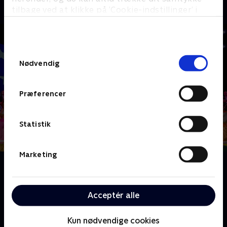
tilbage ved at klikke på ’Cookie-indstillinger’ i
bunden af siden. Læs mere om hvordan TV 2
behandler dine oplysninger i
TV 2s privatlivspolitik
.
Samtykkevalg
Nødvendig
Præferencer
Statistik
Marketing
Om André Rieu: Welcome To My World
Oplev den verdensberømte hollandske violinist og
dirrigent André Rieu, når han med sit imponerende
Acceptér alle
show rejser rundt i Europa for at spille for
feststemte publikummer.
Kun nødvendige cookies