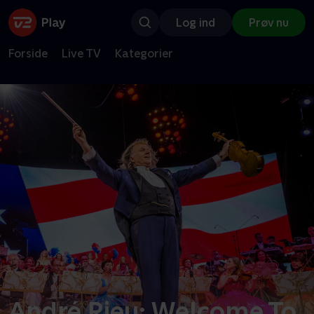
Log ind
Prøv nu
Forside
Live TV
Kategorier
André Rieu: Welcome To