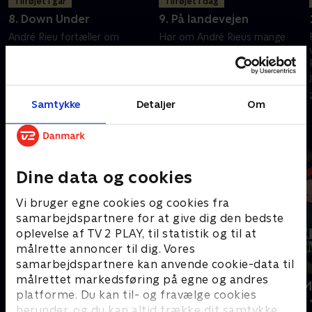
Tilføjet i går
Tilføjet i dag
8. Down Under
9. På landevejen
André Rieu fortæller om
Hør om André Rieus mange
højdepunkterne fra sin turné i
højdepunkter fra
Australien og tager dig med
verdensturnéen og nogle af
bagom kameraet på sin tur til
orkesterets smukkeste
Melbourne.
fortolkninger af blandt andet
9. december 2017 • 34 min
9. december 2017 • 42 min
Ave Maria og Radetzky March.
Samtykke
Detaljer
Om
Andre så også
Dine data og cookies
Vi bruger egne cookies og cookies fra
samarbejdspartnere for at give dig den bedste
oplevelse af TV 2 PLAY, til statistik og til at
målrette annoncer til dig. Vores
samarbejdspartnere kan anvende cookie-data til
målrettet markedsføring på egne og andres
Fællessang på Charlie
Edinburgh Mi
platforme. Du kan til- og fravælge cookies
Musik & Events • 2 sæsoner
Musik & Events 
herunder, og du kan altid trække dit samtykke