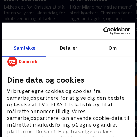
Lykkes det for Christian at stå
I Kronjylland har ’rigtige mænd’
for en vellykket julemiddag for
stort kørekort. Christians far er
lokale venner og at fælde
ingen undtagelse, og for at
reservatets største juletræ til
bevise sit værd vil Christian nu
Rådhustorvet i Randers? .
lære at køre en veteranlastbil.
14. december 2020 • 27 min
15. marts 2022 • 40 min
Samtykke
Detaljer
Om
Andre så også
Dine data og cookies
Vi bruger egne cookies og cookies fra
samarbejdspartnere for at give dig den bedste
oplevelse af TV 2 PLAY, til statistik og til at
målrette annoncer til dig. Vores
samarbejdspartnere kan anvende cookie-data til
Degn vil være far
Hvad Heinos
målrettet markedsføring på egne og andres
Livsstil • 1 sæsoner
Livsstil • 1 sæs
platforme. Du kan til- og fravælge cookies