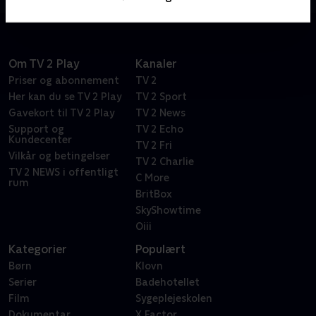
Om TV 2 Play
Kanaler
Priser og abonnement
TV 2
Her kan du se TV 2 Play
TV 2 Sport
Gavekort til TV 2 Play
TV 2 News
Support og
TV 2 Echo
Kundecenter
TV 2 Fri
Vilkår og betingelser
TV 2 Charlie
TV 2 NEWS i offentligt
C More
rum
BritBox
SkyShowtime
Oiii
Kategorier
Populært
Børn
Klovn
Serier
Badehotellet
Film
Sygeplejeskolen
Dokumentar
X Factor