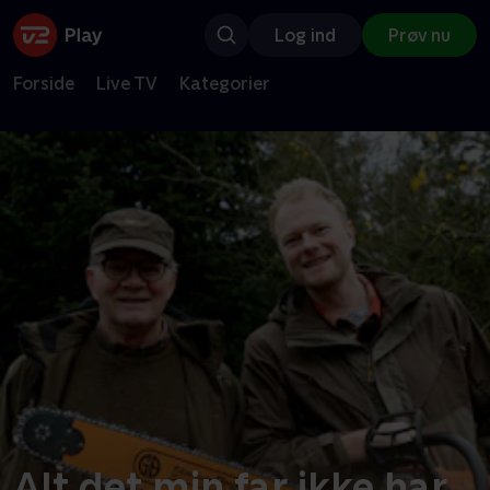
Log ind
Prøv nu
Forside
Live TV
Kategorier
Alt det min far ikke har