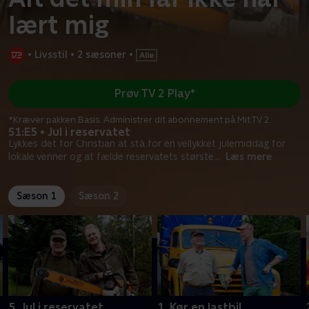
lært mig
•
Livsstil
•
2 sæsoner
•
Prøv TV 2 Play*
*Kræver pakken Basis. Administrer dit abonnement på Mit TV 2.
S1:E5 • Jul i reservatet
Lykkes det for Christian at stå for en vellykket julemiddag for
lokale venner og at fælde reservatets største
...
Læs mere
Sæson 1
Sæson 2
5. Jul i reservatet
1. Kør en lastbil