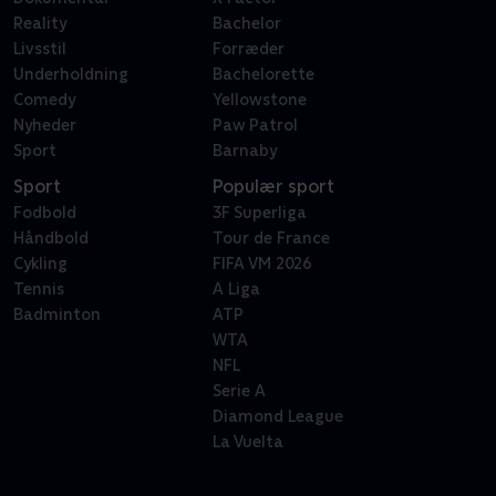
Reality
Bachelor
Livsstil
Forræder
Underholdning
Bachelorette
Comedy
Yellowstone
Nyheder
Paw Patrol
Sport
Barnaby
Sport
Populær sport
Fodbold
3F Superliga
Håndbold
Tour de France
Cykling
FIFA VM 2026
Tennis
A Liga
Badminton
ATP
WTA
NFL
Serie A
Diamond League
La Vuelta