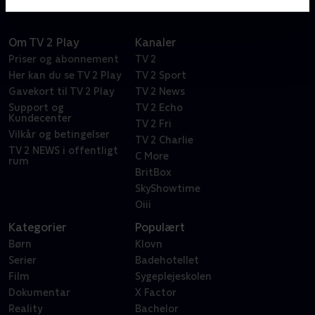
Om TV 2 Play
Kanaler
Priser og abonnement
TV 2
Her kan du se TV 2 Play
TV 2 Sport
Gavekort til TV 2 Play
TV 2 News
Support og
TV 2 Echo
Kundecenter
TV 2 Fri
Vilkår og betingelser
TV 2 Charlie
TV 2 NEWS i offentligt
C More
rum
BritBox
SkyShowtime
Oiii
Kategorier
Populært
Børn
Klovn
Serier
Badehotellet
Film
Sygeplejeskolen
Dokumentar
X Factor
Reality
Bachelor