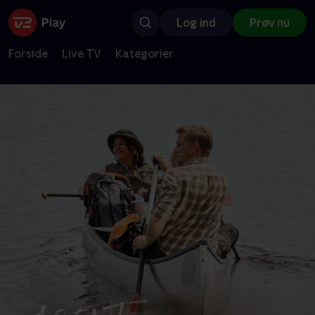
Log ind
Prøv nu
Forside
Live TV
Kategorier