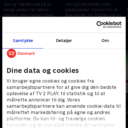
Joe og Tallulah skal på en
Joe og Line mødes med
længe ventet far-datter-
bankmanden Torsten for at
.
kanotur, men hyggen bliver
låne penge, og Torsten har en
hurtigt afbrudt, da en manisk
klar agenda: En date med Line.
Sidse Babett dukker op på
Men så langt er Joe ikke villig til
6. august 2023 • 41 min
13. august 2023 • 38 min
flugt fra Dar Salim
at gå
Samtykke
Detaljer
Om
Andre så også
Dine data og cookies
Vi bruger egne cookies og cookies fra
samarbejdspartnere for at give dig den bedste
oplevelse af TV 2 PLAY, til statistik og til at
målrette annoncer til dig. Vores
KLEMT
Sunday
samarbejdspartnere kan anvende cookie-data til
målrettet markedsføring på egne og andres
Komedie • 1 sæsoner
Komedie • 6 sæ
platforme. Du kan til- og fravælge cookies
herunder, og du kan altid trække dit samtykke