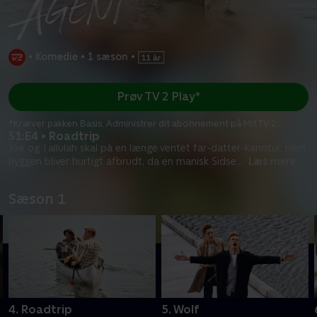
•
Komedie
•
1 sæson
•
Prøv TV 2 Play*
*Kræver pakken Basis. Administrer dit abonnement på Mit TV 2.
S1:E4 • Roadtrip
Joe og Tallulah skal på en længe ventet far-datter-kanotur, men
hyggen bliver hurtigt afbrudt, da en manisk Sidse
...
Læs mere
Sæson 1
4. Roadtrip
5. Wolf