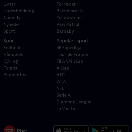
Livsstil
Forræder
Underholdning
Bachelorette
Comedy
Yellowstone
Nyheder
Paw Patrol
Sport
Barnaby
Sport
Populær sport
Fodbold
3F Superliga
Håndbold
Tour de France
Cykling
FIFA VM 2026
Tennis
A Liga
Badminton
ATP
WTA
NFL
Serie A
Diamond League
La Vuelta