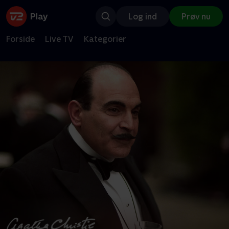
Log ind
Prøv nu
Forside
Live TV
Kategorier