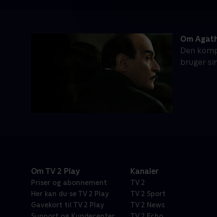
Om Agatha
Den kompl
bruger si
Om TV 2 Play
Kanaler
Priser og abonnement
TV 2
Her kan du se TV 2 Play
TV 2 Sport
Gavekort til TV 2 Play
TV 2 News
Support og Kundecenter
TV 2 Echo