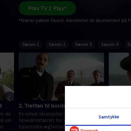
Prøv TV 2 Play*
*Kræver pakken Favorit. Administrer dit abonnement på Mi
Sæson 1
Sæson 2
Sæson 3
Sæson 4
S
d
2. Tretten til bords
1. Mord 
um, da
En smuk skuespillerinde bliver
Poirots a
Samtykke
å sin
hovedmistænkt for mordet på sin
ferieø bl
er
tyranniske ægtemand - men hun har
stimulerin