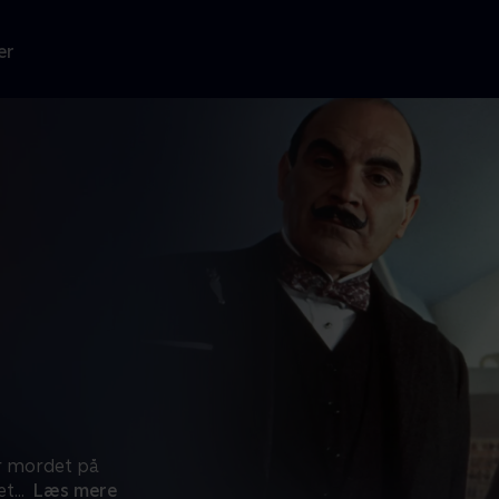
er
r mordet på
æt
...
Læs mere