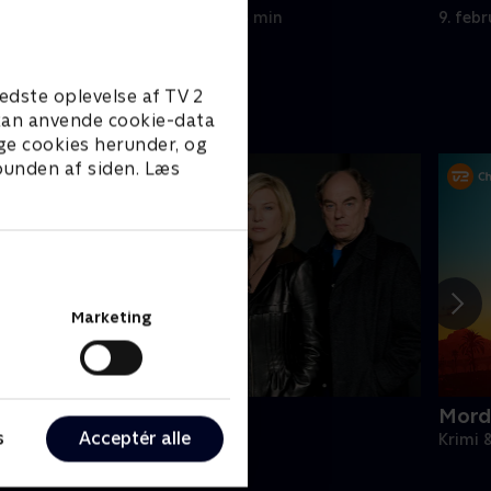
er
9. februar 2026 • 93 min
9. feb
edste oplevelse af TV 2
e kan anvende cookie-data
ge cookies herunder, og
 bunden af siden. Læs
Marketing
ornyet mistanke
Mord
s
Acceptér alle
rimi & Spænding • 2 sæsoner
Krimi 