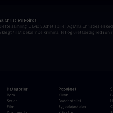
 Christie's Poirot
ette samling. David Suchet spiller Agatha Christies elsked
n kløgt til at bekæmpe kriminalitet og uretfærdighed i en
Kategorier
Populært
S
Børn
Klovn
F
Serier
Badehotellet
H
Film
Sygeplejeskolen
C
Dokumentar
X Factor
T