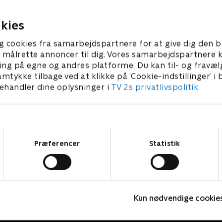
e findes kvalt på en strand i
udgravning, at hun modtag
.
trusselsbreve.
r 2026 • 98 min
10. februar 2026 • 98 min
kies
g cookies fra samarbejdspartnere for at give dig den b
l at målrette annoncer til dig. Vores samarbejdspartner
ing på egne og andres platforme. Du kan til- og fravæl
amtykke tilbage ved at klikke på ’Cookie-indstillinger’ i
handler dine oplysninger i
TV 2s privatlivspolitik
.
Samtykkevalg
Præferencer
Statistik
En sag for Frost
F
Kun nødvendige cookie
Krimi & Spænding • 9 sæsoner
K