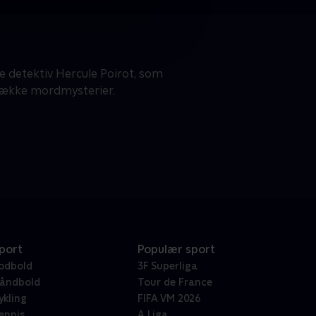
e detektiv Hercule Poirot, som
 række mordmysterier.
port
Populær sport
odbold
3F Superliga
åndbold
Tour de France
ykling
FIFA VM 2026
ennis
A Liga