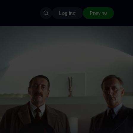
Log ind
Prøv nu