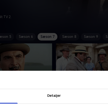
t TV 2.
æson 5
Sæson 6
Sæson 7
Sæson 8
Sæson 9
S
i solen
2. Mord i ørkenen
fslappende besøg på en
Mens Poirot er på ferie i Irak
Detaljer
iver til endnu mere mental
fortæller hustruen til en fø
g, da en flirtende
forsker ved en arkæologisk