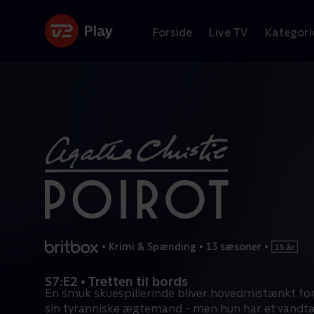
Forside
Live TV
Kategori
•
Krimi & Spænding
•
13 sæsoner
•
S7:E2 • Tretten til bords
En smuk skuespillerinde bliver hovedmistænkt fo
sin tyranniske ægtemand - men hun har et vandt