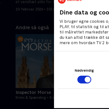
et vandtæt alibi for mordnatten.
filmstjern
nærheden
10. februar 2026 • 103 min
10. februa
Dine data og coo
Vi bruger egne cookies o
PLAY, til statistik og ti
Andre så også
til målrettet markedsfør
du kan altid trække dit s
mere om hvordan TV 2 be
Nødvendig
Inspector Morse
Krimi & Spænding • 8 sæsoner