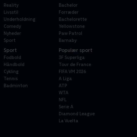
Reality
Bachelor
Livsstil
Forræder
Underholdning
Bachelorette
Comedy
Yellowstone
Nyheder
Paw Patrol
Sport
Barnaby
Sport
Populær sport
Fodbold
3F Superliga
Håndbold
Tour de France
Cykling
FIFA VM 2026
Tennis
A Liga
Badminton
ATP
WTA
NFL
Serie A
Diamond League
La Vuelta