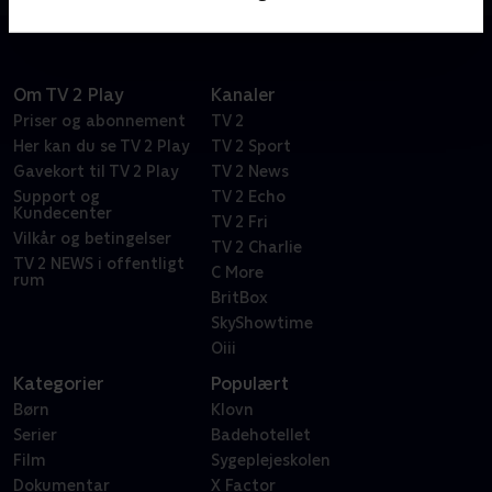
Om TV 2 Play
Kanaler
Priser og abonnement
TV 2
Her kan du se TV 2 Play
TV 2 Sport
Gavekort til TV 2 Play
TV 2 News
Support og
TV 2 Echo
Kundecenter
TV 2 Fri
Vilkår og betingelser
TV 2 Charlie
TV 2 NEWS i offentligt
C More
rum
BritBox
SkyShowtime
Oiii
Kategorier
Populært
Børn
Klovn
Serier
Badehotellet
Film
Sygeplejeskolen
Dokumentar
X Factor