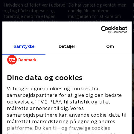
Halvdelen af feltet var i udbrud
De har ventet og ventet, men
og tog både etapesejr og
endelig fik sprinterne
førertrøje med fra etapen,
muligheden for at køre om
hvor de store favoritter for
etapesejren på femte etape af
første gang for alvor testede
Tour Auvergne-Rhône-Alpes.
12. juni 2026 • 19 min
11. juni 2026 • 15 min
hinanden af.
Andre så også
Samtykke
Detaljer
Om
Dine data og cookies
Vi bruger egne cookies og cookies fra
samarbejdspartnere for at give dig den bedste
oplevelse af TV 2 PLAY, til statistik og til at
målrette annoncer til dig. Vores
Klovn
24 stjerners 
samarbejdspartnere kan anvende cookie-data til
Komedie • 11 sæsoner
TV-Shows • 1 s
målrettet markedsføring på egne og andres
platforme. Du kan til- og fravælge cookies