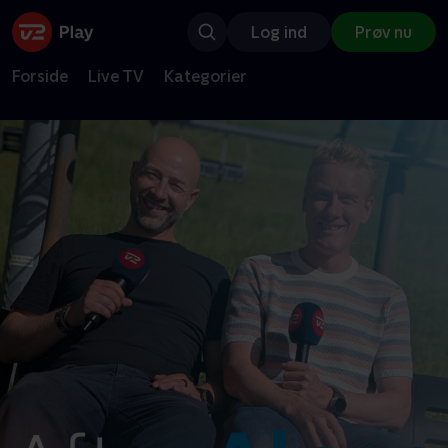
Log ind
Prøv nu
Forside
Live TV
Kategorier