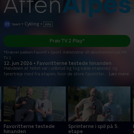
•
Cykling
•
Prøv TV 2 Play*
*Kræver pakken Favorit + Sport. Administrer dit abonnement på Mit
TV 2.
12. jun 2026 • Favoritterne testede hinanden
Halvdelen af feltet var i udbrud og tog både etapesejr og
førertrøje med fra etapen, hvor de store favoritter
...
Læs mere
Favoritterne testede
Sprinterne i spil på 5.
hinanden
etape