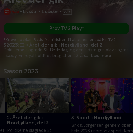
•
Livsstil
•
1 sæson
•
Prøv TV 2 Play*
*Kræver pakken Basis. Administrer dit abonnement på Mit TV 2.
S2023:E2 • Året der gik i Nordjylland, del 2
Politikerne slagtede St. Bededag, og den sidste gris blev slagtet
i Sæby. En royal holdt et brag af en 18-års
...
Læs mere
Sæson 2023
2. Året der gik i
3. Sport i Nordjylland
Nordjylland, del 2
Brix & Jørgensen gennemløber
get
Politikerne slagtede St.
hele 2023 i nordjysk sport. Kom