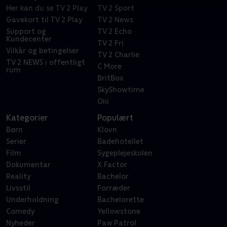
Her kan du se TV 2 Play
TV 2 Sport
Gavekort til TV 2 Play
TV 2 News
Support og
TV 2 Echo
Kundecenter
TV 2 Fri
Vilkår og betingelser
TV 2 Charlie
TV 2 NEWS i offentligt
C More
rum
BritBox
SkyShowtime
Oiii
Kategorier
Populært
Børn
Klovn
Serier
Badehotellet
Film
Sygeplejeskolen
Dokumentar
X Factor
Reality
Bachelor
Livsstil
Forræder
Underholdning
Bachelorette
Comedy
Yellowstone
Nyheder
Paw Patrol