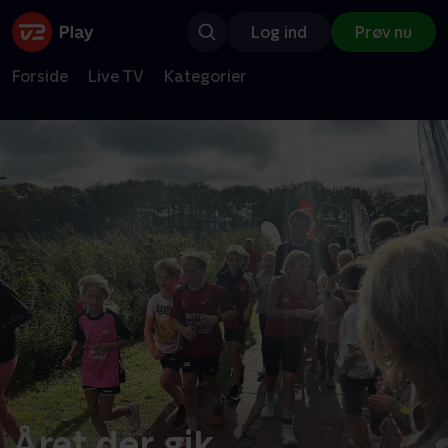
Log ind
Prøv nu
Forside
Live TV
Kategorier
Året der gik