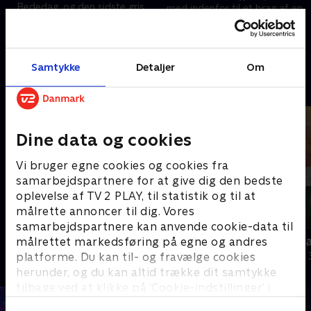
Bededag, og den sidste gris
med indenfor til et brag af en
blev slagtet i Sæby. En royal
udsendelse. Godt nytår!
holdt et brag af en 18-års
1. januar 2024 • 59 min
fødselsdag, og så blev der sat
27. december 2023 • 29 min
en verdensrekord.
Samtykke
Detaljer
Om
Andre så også
Dine data og cookies
Vi bruger egne cookies og cookies fra
samarbejdspartnere for at give dig den bedste
oplevelse af TV 2 PLAY, til statistik og til at
målrette annoncer til dig. Vores
samarbejdspartnere kan anvende cookie-data til
Julelys for millioner
Nytår hos L
målrettet markedsføring på egne og andres
platforme. Du kan til- og fravælge cookies
2022 • Livsstil • 46 min
2018 • Livsstil •
herunder, og du kan altid trække dit samtykke
tilbage ved at klikke på ’Cookie-indstillinger’ i
bunden af siden. Læs mere om hvordan TV 2