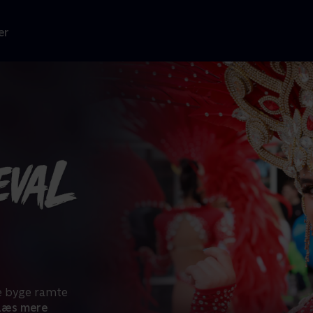
er
rre byge ramte
Læs mere