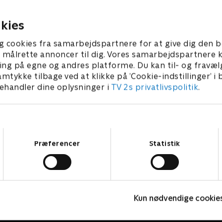
til Nordeuropas største
et sammendrag fra Stjerne
ved Aalborg Karneval 2026,
25 • 32 min
26. maj 2026 • 26 min
kies
mod 100.000 mennesker fes
vej gennem Aalborgs gader.
g cookies fra samarbejdspartnere for at give dig den b
l at målrette annoncer til dig. Vores samarbejdspartner
ing på egne og andres platforme. Du kan til- og fravæl
amtykke tilbage ved at klikke på ’Cookie-indstillinger’ i
handler dine oplysninger i
TV 2s privatlivspolitik
.
Samtykkevalg
Præferencer
Statistik
Blomster for millioner
I
Kun nødvendige cookie
Livsstil • 1 sæsoner
L