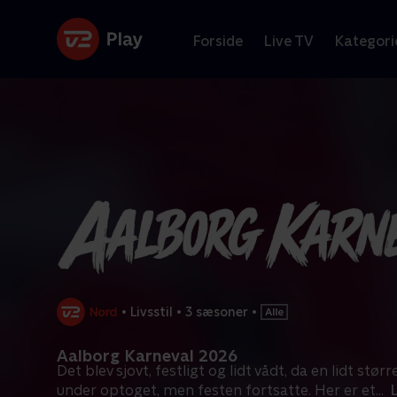
Forside
Live TV
Kategori
•
Livsstil
•
3 sæsoner
•
Aalborg Karneval 2026
Det blev sjovt, festligt og lidt vådt, da en lidt stø
under optoget, men festen fortsatte. Her er et
...