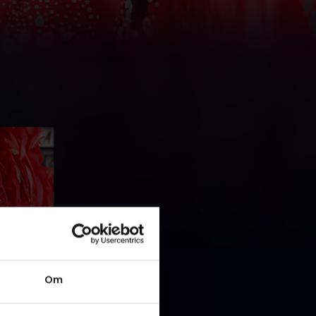
t vådt, da
Om
nder
te. Her er