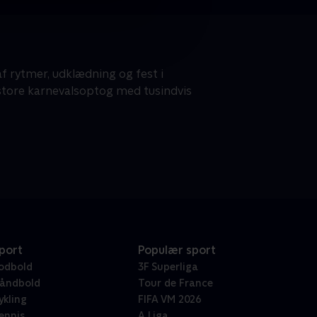
f rytmer, udklædning og fest i
store karnevalsoptog med tusindvis
port
Populær sport
odbold
3F Superliga
åndbold
Tour de France
ykling
FIFA VM 2026
ennis
A Liga