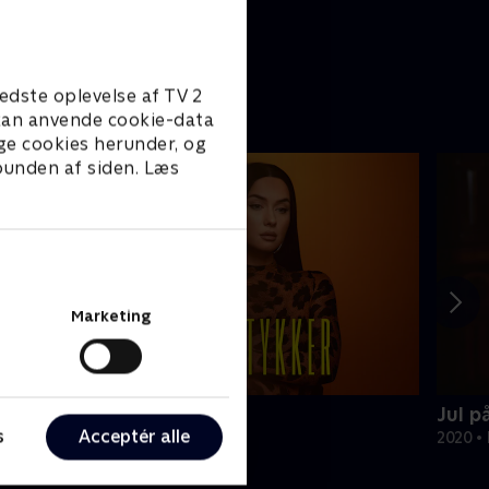
paraden
 hvor op
ter sig
edste oplevelse af TV 2
e kan anvende cookie-data
ge cookies herunder, og
 bunden af siden. Læs
Marketing
rina i stykker
Jul p
s
Acceptér alle
ivsstil • 1 sæsoner
2020 • 