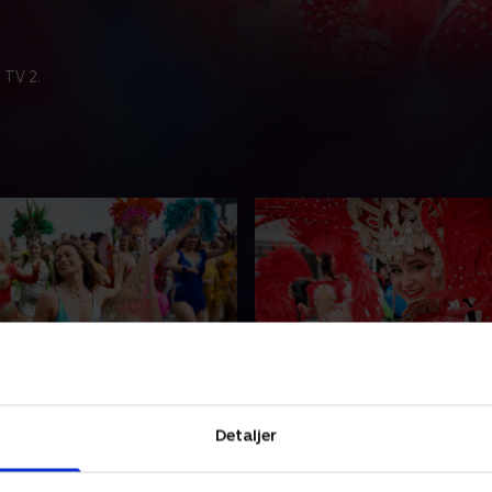
 TV 2.
 Karneval 2025
Aalborg Karneval 2026
gader var igen fyldt med
Det blev sjovt, festligt og lid
Detaljer
arytmer og feststemning,
en lidt større byge ramte u
ng 100.000 mennesker
optoget, men festen fortsat