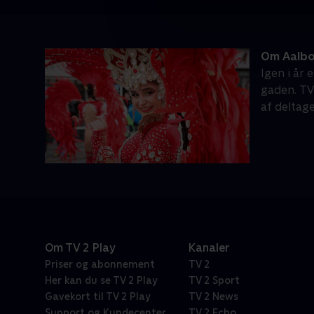
Om Aalbo
Igen i år
gaden. TV
af deltage
Om TV 2 Play
Kanaler
Priser og abonnement
TV 2
Her kan du se TV 2 Play
TV 2 Sport
Gavekort til TV 2 Play
TV 2 News
Support og Kundecenter
TV 2 Echo