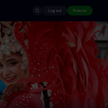
Log ind
Prøv nu