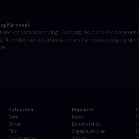
rg Karneval
 er der karnevalsstemning i Aalborg. Nordens Paris emmer a
2 Nord dækker det internationale karnevalsoptog og det 
re.
Kategorier
Populært
S
Børn
Klovn
F
Serier
Badehotellet
H
Film
Sygeplejeskolen
C
Dokumentar
X Factor
T