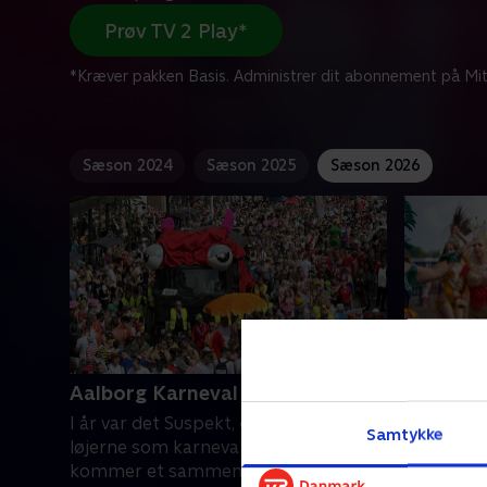
Prøv TV 2 Play*
*Kræver pakken Basis. Administrer dit abonnement på Mit
Sæson 2024
Sæson 2025
Sæson 2026
Aalborg Karneval 2024
Aalborg
I år var det Suspekt, der førte an i
Aalborgs 
Samtykke
løjerne som karnevallets konger. Her
med samb
kommer et sammendrag fra årets
da omkri