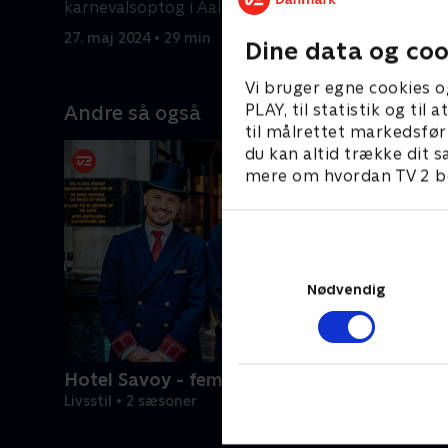
karnevalsoptog i Aalborgs gader.
samledes 
karneval.
27. maj 2024 • 29 min
26. maj 20
Dine data og coo
Vi bruger egne cookies o
PLAY, til statistik og ti
Andre så også
til målrettet markedsfør
du kan altid trække dit s
mere om hvordan TV 2 be
Nødvendig
Hotel Savoy - femstjernet luksus
Livsstil • 2 sæsoner