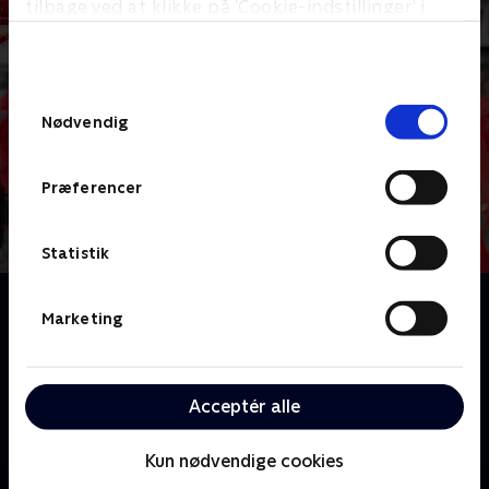
tilbage ved at klikke på ’Cookie-indstillinger’ i
bunden af siden. Læs mere om hvordan TV 2
behandler dine oplysninger i
TV 2s privatlivspolitik
.
Samtykkevalg
Nødvendig
Præferencer
Statistik
Om Aalborg Karneval
Marketing
Igen i år er der karnevalsstemning i Aalborg. Nordens
Paris emmer af rytmer, udklædning og fest i gaden.
TV2 Nord dækker det internationale karnevalsoptog
Acceptér alle
og det store karnevalsoptog med tusindvis af
deltagere.
Kun nødvendige cookies