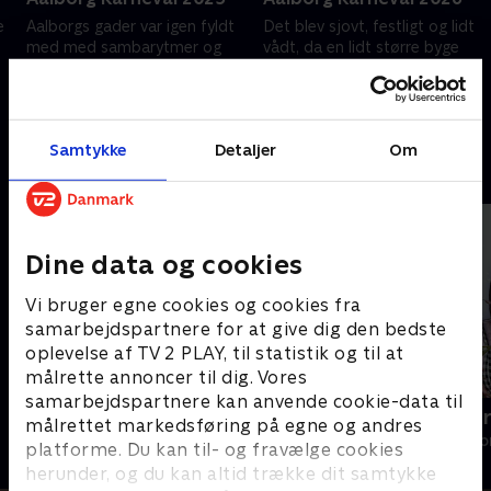
e
Aalborgs gader var igen fyldt
Det blev sjovt, festligt og lidt
med med sambarytmer og
vådt, da en lidt større byge
feststemning, da omkring
ramte under optoget, men
100.000 mennesker samledes
festen fortsatte. Her er et
til Nordeuropas største
sammendrag fra
26. maj 2025 • 32 min
26. maj 2026 • 26 min
karneval.
Stjerneparaden ved Aalborg
Samtykke
Detaljer
Om
Karneval 2026, hvor op mod
Andre så også
100.000 mennesker fester sig
vej gennem Aalborgs gader.
Dine data og cookies
Vi bruger egne cookies og cookies fra
samarbejdspartnere for at give dig den bedste
oplevelse af TV 2 PLAY, til statistik og til at
målrette annoncer til dig. Vores
samarbejdspartnere kan anvende cookie-data til
Hotel Savoy - femstjernet luksus
Blomster for
målrettet markedsføring på egne og andres
Livsstil • 2 sæsoner
Livsstil • 1 sæs
platforme. Du kan til- og fravælge cookies
herunder, og du kan altid trække dit samtykke