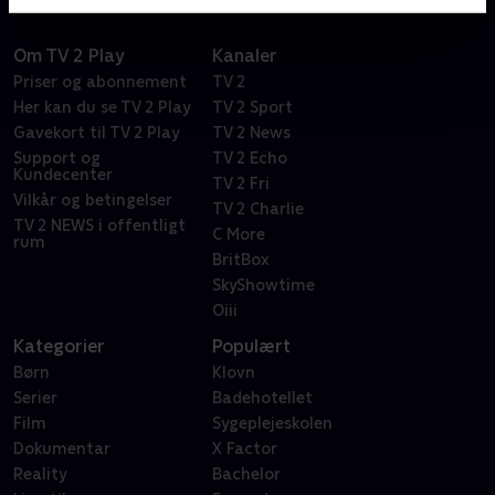
Om TV 2 Play
Kanaler
Priser og abonnement
TV 2
Her kan du se TV 2 Play
TV 2 Sport
Gavekort til TV 2 Play
TV 2 News
Support og
TV 2 Echo
Kundecenter
TV 2 Fri
Vilkår og betingelser
TV 2 Charlie
TV 2 NEWS i offentligt
C More
rum
BritBox
SkyShowtime
Oiii
Kategorier
Populært
Børn
Klovn
Serier
Badehotellet
Film
Sygeplejeskolen
Dokumentar
X Factor
Reality
Bachelor