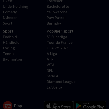
Livsstil
Forræder
Underholdning
Bachelorette
Comedy
Yellowstone
Nyheder
Paw Patrol
Sport
Barnaby
Sport
Populær sport
Fodbold
3F Superliga
Håndbold
Tour de France
Cykling
FIFA VM 2026
Tennis
A Liga
Badminton
ATP
WTA
NFL
Serie A
Diamond League
La Vuelta