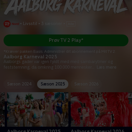
•
Livsstil
•
3 sæsoner
•
Prøv TV 2 Play*
*Kræver pakken Basis. Administrer dit abonnement på Mit TV 2.
Aalborg Karneval 2025
Aalborgs gader var igen fyldt med med sambarytmer og
feststemning, da omkring 100.000 mennesker
...
Læs mere
Sæson 2024
Sæson 2025
Sæson 2026
Aalborg Karneval 2025
Aalborg Karneval 2026