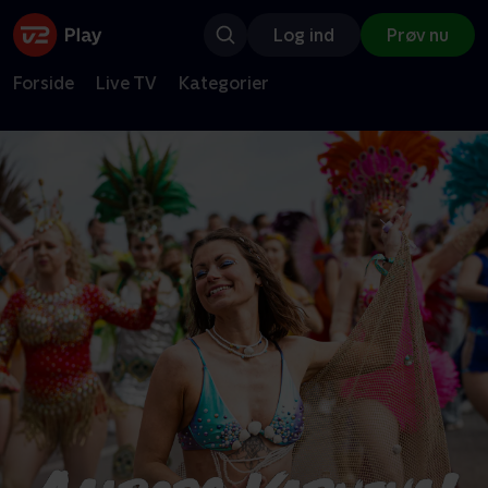
Log ind
Prøv nu
Forside
Live TV
Kategorier