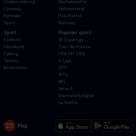
Underholdning
Bachelorette
Comedy
Yellowstone
Nyheder
Paw Patrol
Sport
Barnaby
Sport
Populær sport
Fodbold
3F Superliga
Håndbold
Tour de France
Cykling
FIFA VM 2026
Tennis
A Liga
Badminton
ATP
WTA
NFL
Serie A
Diamond League
La Vuelta