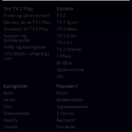
Om TV 2 Play
Kanaler
Priser og abonnement
TV 2
Her kan du se TV 2 Play
TV 2 Sport
Gavekort til TV 2 Play
TV 2 News
Support og
TV 2 Echo
Kundecenter
TV 2 Fri
Vilkår og betingelser
TV 2 Charlie
TV 2 NEWS i offentligt
C More
rum
BritBox
SkyShowtime
Oiii
Kategorier
Populært
Børn
Klovn
Serier
Badehotellet
Film
Sygeplejeskolen
Dokumentar
X Factor
Reality
Bachelor
Livsstil
Forræder