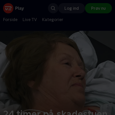
Log ind
Prøv nu
Forside
Live TV
Kategorier
24 timer på skadestuen