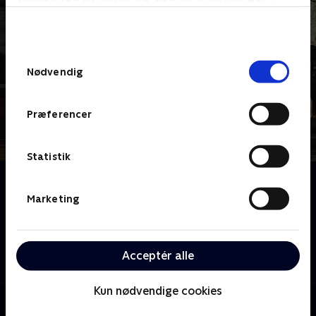
bunden af siden. Læs mere om hvordan TV 2
behandler dine oplysninger i
TV 2s privatlivspolitik
.
Samtykkevalg
Nødvendig
Præferencer
Statistik
Om 24 timer på skadestuen
Skadestuen St. George, der ligger i det sydvestlige
Marketing
London, er en af Englands travleste. Her kan du
opleve hvordan dagligdagen udspiller sig, når
personalet, trods travlhed og stress, altid formår at
Acceptér alle
holde hovedet koldt.
Kun nødvendige cookies