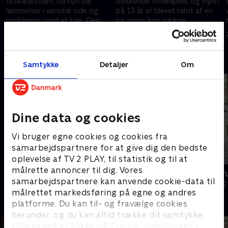
til skadestuen, da hun har
buldrende hovedpine, og Flynn
lammelser i venstre side og
på 13 år er blevet ramt af en
n
problemer med at tale. Den
bil, mens han cyklede.
yngre Ronnie har stærke
20. oktober 2025 • 46 min
21. oktober 2025 • 46 min
smerter i ryggen.
Andre så også
Samtykke
Detaljer
Om
Dine data og cookies
Vi bruger egne cookies og cookies fra
samarbejdspartnere for at give dig den bedste
oplevelse af TV 2 PLAY, til statistik og til at
målrette annoncer til dig. Vores
Grænsepatruljen Australien
Grænsepatru
samarbejdspartnere kan anvende cookie-data til
Dokumentar • 4 sæsoner
Dokumentar • 2
målrettet markedsføring på egne og andres
platforme. Du kan til- og fravælge cookies
herunder, og du kan altid trække dit samtykke
tilbage ved at klikke på ’Cookie-indstillinger’ i