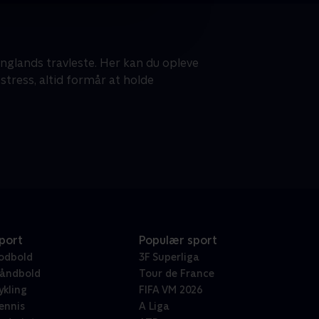
Englands travleste. Her kan du opleve
stress, altid formår at holde
port
Populær sport
odbold
3F Superliga
åndbold
Tour de France
ykling
FIFA VM 2026
ennis
A Liga