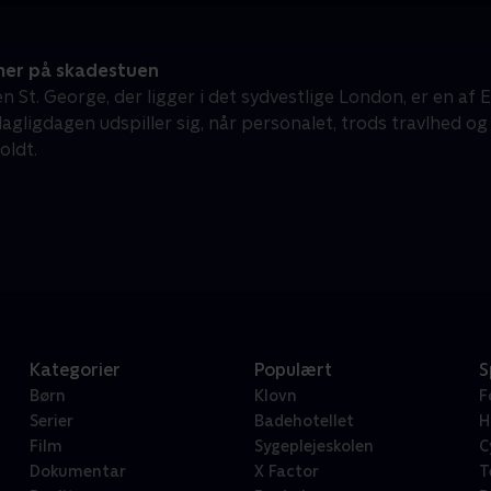
mer på skadestuen
 St. George, der ligger i det sydvestlige London, er en af 
gligdagen udspiller sig, når personalet, trods travlhed og 
oldt.
Kategorier
Populært
S
Børn
Klovn
F
Serier
Badehotellet
H
Film
Sygeplejeskolen
C
Dokumentar
X Factor
T