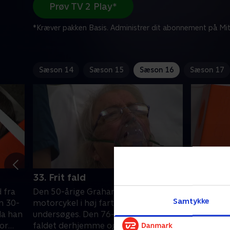
Prøv TV 2 Play*
*Kræver pakken Basis. Administrer dit abonnement på Mit
Sæson 14
Sæson 15
Sæson 16
Sæson 17
33. Frit fald
1. Jeg ha
 fra
Den 50-årige Graham er væltet på sin
Et motorcy
Samtykke
n 30-
motorcykel i høj fart og skal hurtigt
spist vas
 da han
undersøges. Den 76-årige Joyce er
skulder. D
for
faldet derhjemme og har
skadestue