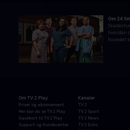
Om 24 ti
Skadestuen
hvordan da
hovedet k
Om TV 2 Play
Kanaler
Priser og abonnement
TV 2
Her kan du se TV 2 Play
TV 2 Sport
Gavekort til TV 2 Play
TV 2 News
Support og Kundecenter
TV 2 Echo