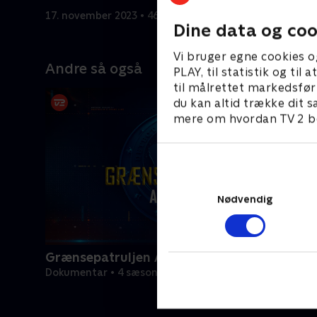
vejrtrækningsproblemer.
17. november 2023 • 46 min
25. septem
Dine data og coo
Vi bruger egne cookies o
Andre så også
PLAY, til statistik og ti
til målrettet markedsfør
du kan altid trække dit s
mere om hvordan TV 2 be
Nødvendig
Grænsepatruljen Australien
Dokumentar • 4 sæsoner