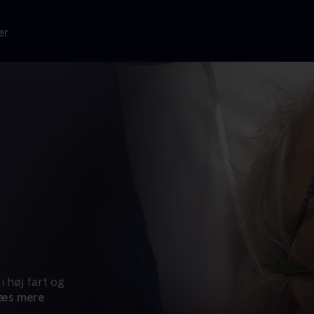
er
 høj fart og
æs mere