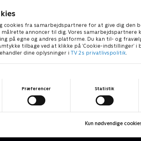
brystsmerter.
ber 2025 • 46 min
26. september 2025 • 46 min
kies
g cookies fra samarbejdspartnere for at give dig den b
l at målrette annoncer til dig. Vores samarbejdspartner
ing på egne og andres platforme. Du kan til- og fravæl
amtykke tilbage ved at klikke på ’Cookie-indstillinger’ i
handler dine oplysninger i
TV 2s privatlivspolitik
.
Samtykkevalg
Præferencer
Statistik
Grænsepatruljen USA
A
Dokumentar • 2 sæsoner
D
Kun nødvendige cookie