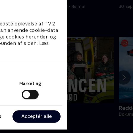
efter 
29. september 2025 • 46 min
30. se
edste oplevelse af TV 2
e kan anvende cookie-data
ge cookies herunder, og
 bunden af siden. Læs
Marketing
mbulancen - liv eller død
Redd
okumentar • 2 sæsoner
Dokume
s
Acceptér alle