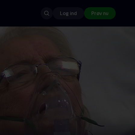
Log ind
Prøv nu