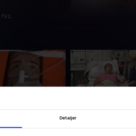
 TV 2.
r dig
2. Alle har brug for hjæl
kelstyrt, et barn, der har
Tre alarmerende indlæggels
Detaljer
kepulver og en forvreden
dag, da kvinden Wendy falde
et er en travl dag på
og brækker benet, Ioannis k
n.
derhjemme, og den ældre Fr