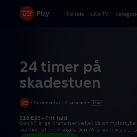
Forside
Live TV
Kategori
24 timer på
skadestuen
•
Dokumentar
•
4 sæsoner
•
S16:E33 • Frit fald
Den 50-årige Graham er væltet på sin motorcykel i
skal hurtigt undersøges. Den 76-årige Joyce er
...
L