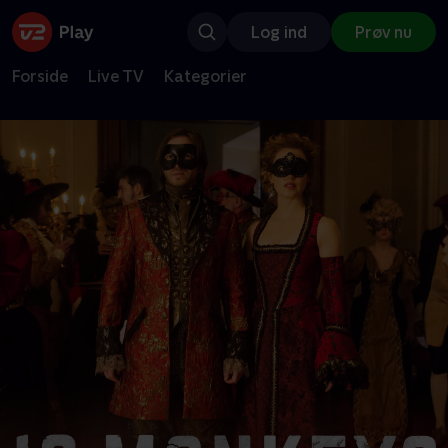
Log ind
Prøv nu
Forside
Live TV
Kategorier