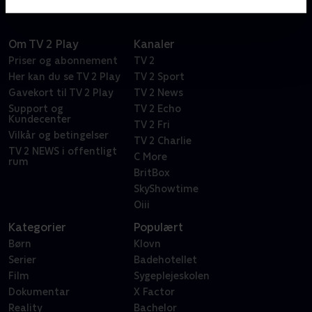
Om TV 2 Play
Kanaler
Priser og abonnement
TV 2
Her kan du se TV 2 Play
TV 2 Sport
Gavekort til TV 2 Play
TV 2 News
Support og
TV 2 Echo
Kundecenter
TV 2 Fri
Vilkår og betingelser
TV 2 Charlie
TV 2 NEWS i offentligt
C More
rum
BritBox
SkyShowtime
Oiii
Kategorier
Populært
Børn
Klovn
Serier
Badehotellet
Film
Sygeplejeskolen
Dokumentar
X Factor
Reality
Bachelor