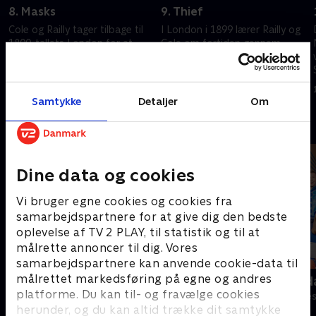
8. Masks
9. Thief
Cole og Railly tager tilbage til
I London i 1899 lærer Railly og
1800-tallets London for at
Cole om fortiden gennem
opspore Vidnet, som endelig
Athans dagbøger og afslører,
afslører sit ansigt
hvorfor Vidnet planlægger at
ødelægge tiden og hele
15. august 2024 • 39 min
15. august 2024 • 42 min
virkeligheden
Samtykke
Detaljer
Om
Andre så også
Dine data og cookies
Vi bruger egne cookies og cookies fra
samarbejdspartnere for at give dig den bedste
oplevelse af TV 2 PLAY, til statistik og til at
målrette annoncer til dig. Vores
samarbejdspartnere kan anvende cookie-data til
målrettet markedsføring på egne og andres
Mordene i Marlow
Robssons (da
platforme. Du kan til- og fravælge cookies
Krimi & Spænding • 2 sæsoner
Komedie • 1 sæ
herunder, og du kan altid trække dit samtykke