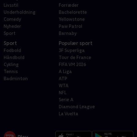
Livsstil
Forræder
Underholdning
Bachelorette
Comedy
Yellowstone
Nyheder
Paw Patrol
Sport
Barnaby
Sport
Populær sport
Fodbold
3F Superliga
Håndbold
Tour de France
Cykling
FIFA VM 2026
Tennis
A Liga
Badminton
ATP
WTA
NFL
Serie A
Diamond League
La Vuelta