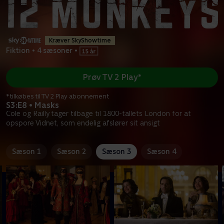
Kræver SkyShowtime
Fiktion
•
4 sæsoner
•
Prøv TV 2 Play*
*tilkøbes til TV 2 Play abonnement
S3:E8 • Masks
Cole og Railly tager tilbage til 1800-tallets London for at
opspore Vidnet, som endelig afslører sit ansigt
Sæson 1
Sæson 2
Sæson 3
Sæson 4