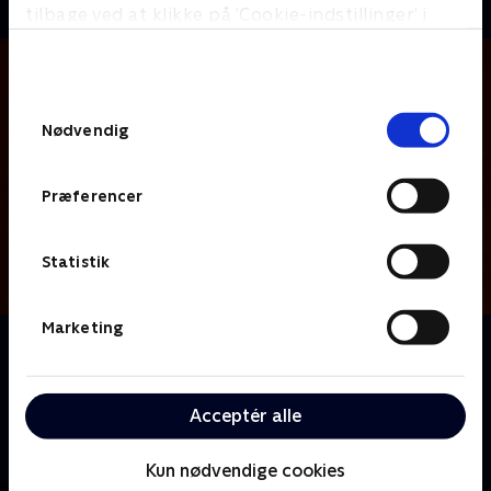
tilbage ved at klikke på ’Cookie-indstillinger’ i
bunden af siden. Læs mere om hvordan TV 2
behandler dine oplysninger i
TV 2s privatlivspolitik
.
Samtykkevalg
Nødvendig
Præferencer
Statistik
Marketing
Om 12 Monkeys
En tidsrejsende fra den postapokalyptiske fremtid
tager på en mission til nutiden for at finde og
Acceptér alle
udrydde kilden til en dødbringende sygdom, der i
sidste ende vil udslette menneskeheden.
Kun nødvendige cookies