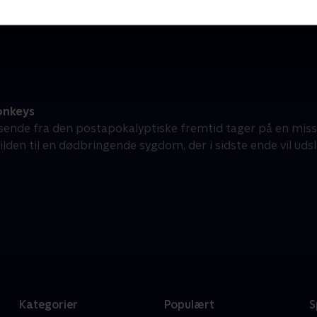
Komedie • 1 sæsoner
K
onkeys
jsende fra den postapokalyptiske fremtid tager på en missio
ilden til en dødbringende sygdom, der i sidste ende vil u
Kategorier
Populært
S