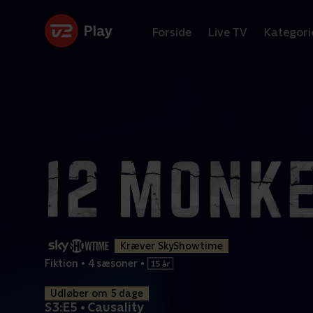
Forside
Live TV
Kategori
Kræver SkyShowtime
Fiktion
•
4 sæsoner
•
Udløber om 5 dage
S3:E5 • Causality