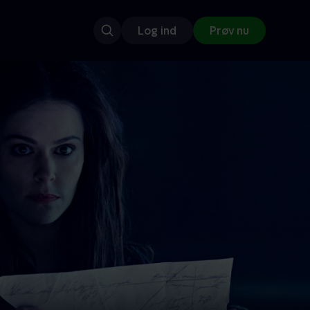
Log ind
Prøv nu