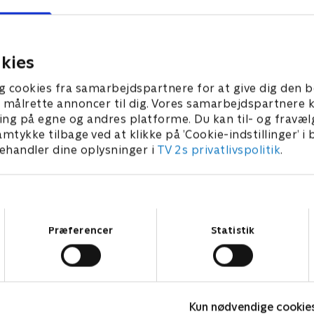
s' oprindelse, da de møder
afgørende begivenhed, der
e i 1953, og Zalmon Shaw er
missionens forløb og sætte
olveret
op mod hinanden
kies
 2024 • 41 min
15. august 2024 • 42 min
g cookies fra samarbejdspartnere for at give dig den b
l at målrette annoncer til dig. Vores samarbejdspartner
ing på egne og andres platforme. Du kan til- og fravæl
amtykke tilbage ved at klikke på ’Cookie-indstillinger’ i
handler dine oplysninger i
TV 2s privatlivspolitik
.
Samtykkevalg
Præferencer
Statistik
Robssons (dansk tale)
B
Kun nødvendige cookie