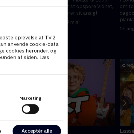
 ændrer
tallets London for at opspore Vidnet,
om fo
r venner
som endelig afslører sit ansigt
dagbøg
planl
15. august 2024 • 39 min
virkel
15. au
edste oplevelse af TV 2
e kan anvende cookie-data
ge cookies herunder, og
 bunden af siden. Læs
Marketing
ert (dansk tale)
Lass
s
Acceptér alle