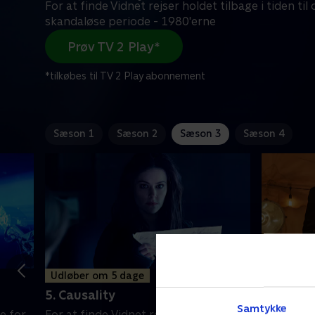
For at finde Vidnet rejser holdet tilbage i tiden til
skandaløse periode - 1980'erne
Prøv TV 2 Play*
*tilkøbes til TV 2 Play abonnement
Sæson 1
Sæson 2
Sæson 3
Sæson 4
Udløber om 5 dage
Udløber 
5. Causality
6. Natur
Samtykke
e for
For at finde Vidnet rejser holdet
Cole og Ra