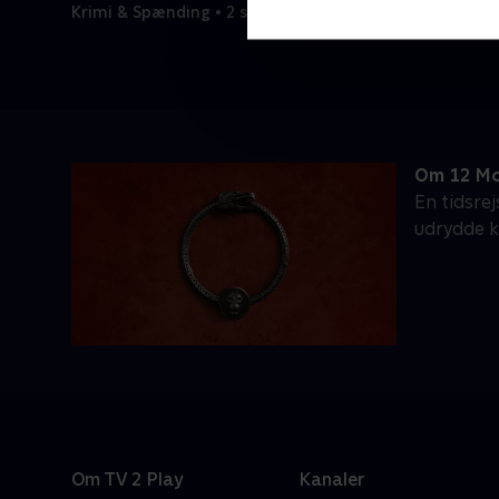
Krimi & Spænding • 2 sæsoner
Om 12 M
En tidsre
udrydde k
Om TV 2 Play
Kanaler