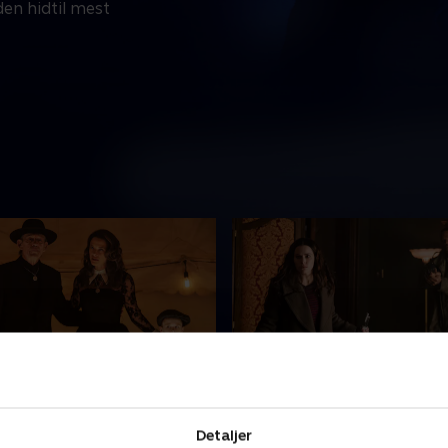
 den hidtil mest
om 5 dage
Udløber om 5 dage
e
7. Nurture
Detaljer
illy er vidner til Army of the
Et hold, to dagsordener og 