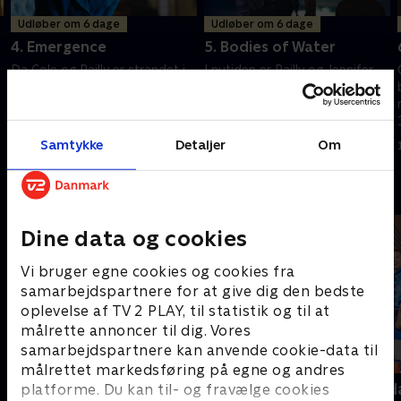
Udløber om 6 dage
Udløber om 6 dage
4. Emergence
5. Bodies of Water
Da Cole og Railly er strandet i
I nutiden er Railly og Jennifer
1944, må Jones henvende sig til
på flugt fra 12 Monkeys i et
den person, hun stoler mindst
desperat forsøg på at opklare
r
på, for at få dem hjem -
den næste del af
Ramse
sammensværgelsen
Samtykke
Detaljer
Om
15. august 2024 • 41 min
15. august 2024 • 41 min
Andre så også
Dine data og cookies
Vi bruger egne cookies og cookies fra
samarbejdspartnere for at give dig den bedste
oplevelse af TV 2 PLAY, til statistik og til at
målrette annoncer til dig. Vores
samarbejdspartnere kan anvende cookie-data til
målrettet markedsføring på egne og andres
Mordene i Marlow
Robssons (da
platforme. Du kan til- og fravælge cookies