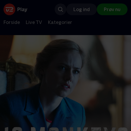
Log ind
Prøv nu
Forside
Live TV
Kategorier