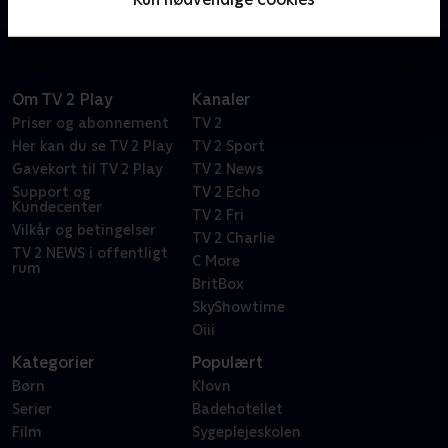
Om TV 2 Play
Kanaler
Priser og abonnement
TV 2
Her kan du se TV 2 Play
TV 2 Sport
Gavekort til TV 2 Play
TV 2 News
Support og
TV 2 Echo
Kundecenter
TV 2 Fri
Vilkår og betingelser
TV 2 Charlie
TV 2 NEWS i offentligt
C More
rum
BritBox
SkyShowtime
Oiii
Kategorier
Populært
Børn
Klovn
Serier
Badehotellet
Film
Sygeplejeskolen