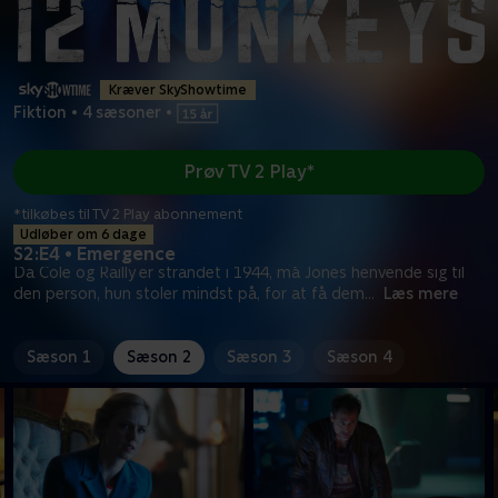
Kræver SkyShowtime
Fiktion
•
4 sæsoner
•
Prøv TV 2 Play*
*tilkøbes til TV 2 Play abonnement
Udløber om 6 dage
S2:E4 • Emergence
Da Cole og Railly er strandet i 1944, må Jones henvende sig til
den person, hun stoler mindst på, for at få dem
...
Læs mere
Sæson 1
Sæson 2
Sæson 3
Sæson 4