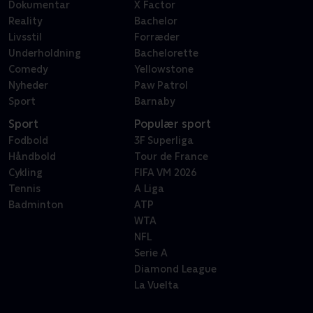
Dokumentar
X Factor
Reality
Bachelor
Livsstil
Forræder
Underholdning
Bachelorette
Comedy
Yellowstone
Nyheder
Paw Patrol
Sport
Barnaby
Sport
Populær sport
Fodbold
3F Superliga
Håndbold
Tour de France
Cykling
FIFA VM 2026
Tennis
A Liga
Badminton
ATP
WTA
NFL
Serie A
Diamond League
La Vuelta