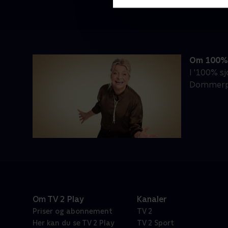
Om 100% 
I '100% s
Dommerpan
Om TV 2 Play
Kanaler
Priser og abonnement
TV 2
Her kan du se TV 2 Play
TV 2 Sport