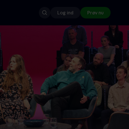
Log ind
Prøv nu