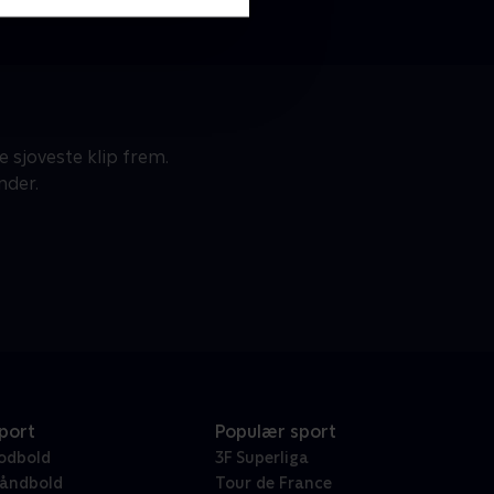
 sjoveste klip frem.
nder.
port
Populær sport
odbold
3F Superliga
åndbold
Tour de France