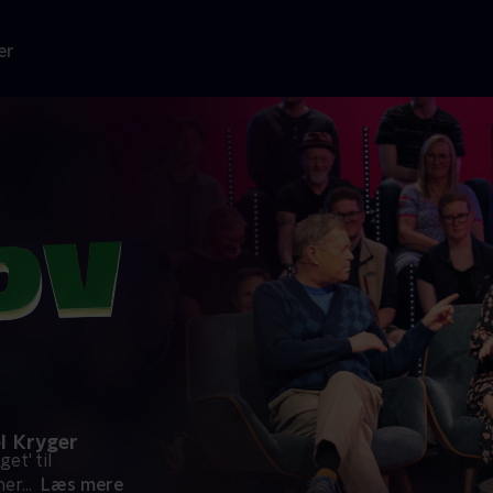
er
el Kryger
et' til
mer
...
Læs mere