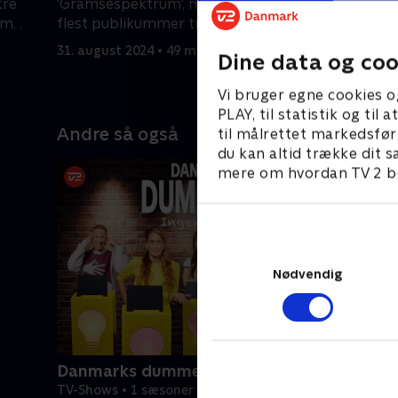
tre
'Gramsespektrum', men hvem får
Smadrema
m. .
flest publikummer til at grine?
dronningen
31. august 2024 • 49 min
7. septemb
Dine data og coo
Vi bruger egne cookies o
PLAY, til statistik og ti
Andre så også
til målrettet markedsfør
du kan altid trække dit s
mere om hvordan TV 2 be
Nødvendig
Danmarks dummeste
TV-Shows • 1 sæsoner