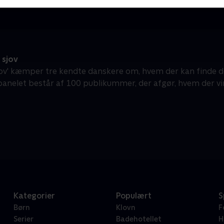
sjov
jov' kæmper tre kendte danskere om, hvem der kan finde de
elet består af 100 publikummer, der afgør, hvem der vi
Kategorier
Populært
S
Børn
Klovn
F
Serier
Badehotellet
H