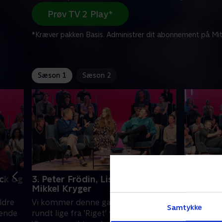
Prøv TV 2 Play*
*Kræver pakken Basis. Administrer dit abonnement på Mit
Sæson 1
Sæson 2
ck og
3. Peter Frödin, Lise Baastrup og
4. Annet
Mikkel Kryger
Carsten
ldre
Vi kommer denne gang hele vejen
Er det ma
Samtykke
dende
rundt lige fra 'Riget' til
en eneste