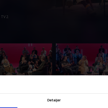
 TV 2.
te Heick, Mads Vad og
5. Torben Chris, Ane Hø
 Bang
Ulla Vejby
nden, der ikke kan flække
Er det komikerne eller skues
Detaljer
 kokosnød, eller er det
der får flest publikummer ti