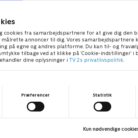
nden, der optræder for
De tre gæster har gjort alt f
, som giver flest grin?.
finde de sjoveste klip frem
er 2024 • 50 min
14. september 2024 • 47 min
kies
g cookies fra samarbejdspartnere for at give dig den b
l at målrette annoncer til dig. Vores samarbejdspartner
ing på egne og andres platforme. Du kan til- og fravæl
amtykke tilbage ved at klikke på ’Cookie-indstillinger’ i
handler dine oplysninger i
TV 2s privatlivspolitik
.
Samtykkevalg
Præferencer
Statistik
Rundt på gulvet
E
Kun nødvendige cookie
TV-Shows • 2 sæsoner
T