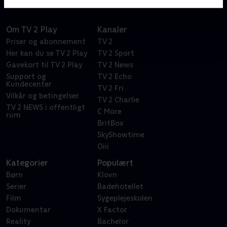
Om TV 2 Play
Kanaler
Priser og abonnement
TV 2
Her kan du se TV 2 Play
TV 2 Sport
Gavekort til TV 2 Play
TV 2 News
Support og
TV 2 Echo
Kundecenter
TV 2 Fri
Vilkår og betingelser
TV 2 Charlie
TV 2 NEWS i offentligt
C More
rum
BritBox
SkyShowtime
Oiii
Kategorier
Populært
Børn
Klovn
Serier
Badehotellet
Film
Sygeplejeskolen
Dokumentar
X Factor
Reality
Bachelor