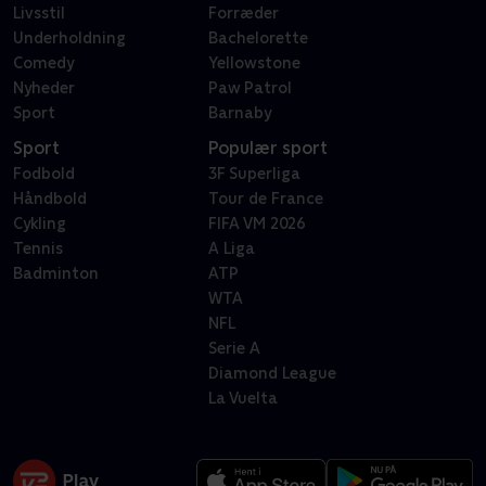
Livsstil
Forræder
Underholdning
Bachelorette
Comedy
Yellowstone
Nyheder
Paw Patrol
Sport
Barnaby
Sport
Populær sport
Fodbold
3F Superliga
Håndbold
Tour de France
Cykling
FIFA VM 2026
Tennis
A Liga
Badminton
ATP
WTA
NFL
Serie A
Diamond League
La Vuelta