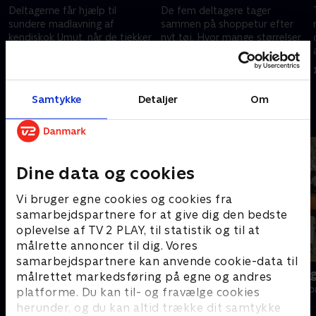
Deltagerne får hjælp til
De fem deltagere tager
sundere madlavning af
sammen på shoppetur efter
kendiskok Umut, når de tjekker
nyt tøj. Hvor mange størrelser
ind på Toreby Kro.
skal de mon ned?
4. marts 2026 • 10 min
11. marts 2026 • 10 min
Samtykke
Detaljer
Om
Andre så også
Dine data og cookies
Vi bruger egne cookies og cookies fra
samarbejdspartnere for at give dig den bedste
oplevelse af TV 2 PLAY, til statistik og til at
målrette annoncer til dig. Vores
samarbejdspartnere kan anvende cookie-data til
Fem fede kokke
Min sindssyg
målrettet markedsføring på egne og andres
Livsstil • 5 sæsoner
Livsstil • 3 sæs
platforme. Du kan til- og fravælge cookies
herunder, og du kan altid trække dit samtykke