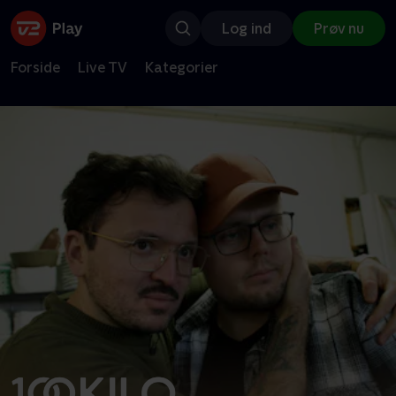
Log ind
Prøv nu
Forside
Live TV
Kategorier