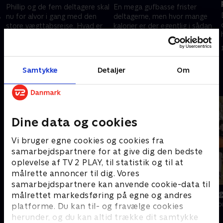
Phillip og de fem deltagere skal
En mega gufbasse frister
,
nu for alvor i gang med den
deltagerne, men hvor mange
store vægttabsrejse. Hvad er
kalorier er der egentlig i sådan
bedre til at kickstarte
én?
motionen end en tur på
28. januar 2026 • 10 min
4. februar 2026 • 10 min
Junglestien?
Samtykke
Detaljer
Om
Andre så også
Dine data og cookies
Vi bruger egne cookies og cookies fra
samarbejdspartnere for at give dig den bedste
oplevelse af TV 2 PLAY, til statistik og til at
målrette annoncer til dig. Vores
samarbejdspartnere kan anvende cookie-data til
Fem fede kokke
Min sindssyg
målrettet markedsføring på egne og andres
Livsstil • 5 sæsoner
Livsstil • 3 sæs
platforme. Du kan til- og fravælge cookies
herunder, og du kan altid trække dit samtykke