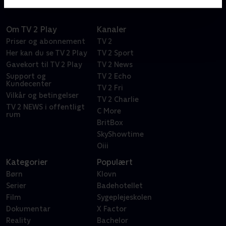
Om TV 2 Play
Kanaler
Priser og abonnement
TV 2
Her kan du se TV 2 Play
TV 2 Sport
Gavekort til TV 2 Play
TV 2 News
Support og
TV 2 Echo
Kundecenter
TV 2 Fri
Vilkår og betingelser
TV 2 Charlie
TV 2 NEWS i offentligt
C More
rum
BritBox
SkyShowtime
Oiii
Kategorier
Populært
Børn
Klovn
Serier
Badehotellet
Film
Sygeplejeskolen
Dokumentar
X Factor
Reality
Bachelor