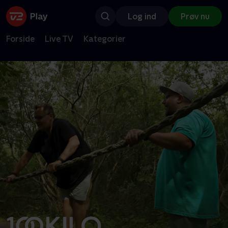
Log ind
Prøv nu
Forside
Live TV
Kategorier