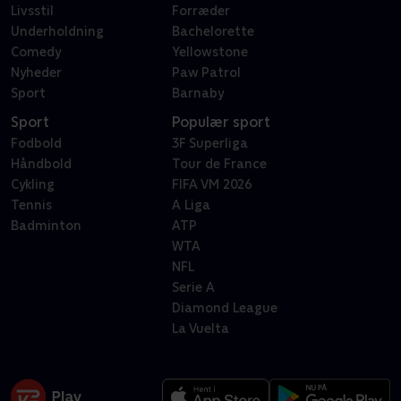
Livsstil
Forræder
Underholdning
Bachelorette
Comedy
Yellowstone
Nyheder
Paw Patrol
Sport
Barnaby
Sport
Populær sport
Fodbold
3F Superliga
Håndbold
Tour de France
Cykling
FIFA VM 2026
Tennis
A Liga
Badminton
ATP
WTA
NFL
Serie A
Diamond League
La Vuelta