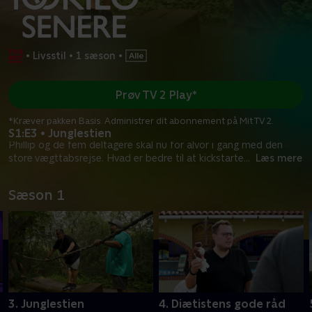
•
Livsstil
•
1 sæson
•
Prøv TV 2 Play*
*Kræver pakken Basis. Administrer dit abonnement på Mit TV 2.
S1:E3 • Junglestien
Phillip og de fem deltagere skal nu for alvor i gang med den
store vægttabsrejse. Hvad er bedre til at kickstarte
...
Læs mere
Sæson 1
3. Junglestien
4. Diætistens gode råd