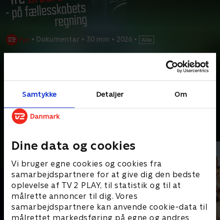
•
Dokumentar
•
30 min
•
2026
•
Prøv TV 2 Play*
*Kræver pakken Basis. Administrer dit abonnement på Mit TV 2.
Tre brødre driver firmaer, hvor de kører børn i skole og ældre til
Samtykke
Detaljer
Om
sygehuset. En dag bliver den ene dømt for
...
Læs mere
Andre så også
Dine data og cookies
Vi bruger egne cookies og cookies fra
samarbejdspartnere for at give dig den bedste
oplevelse af TV 2 PLAY, til statistik og til at
målrette annoncer til dig. Vores
samarbejdspartnere kan anvende cookie-data til
målrettet markedsføring på egne og andres