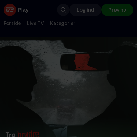
Log ind
Prøv nu
Forside
Live TV
Kategorier