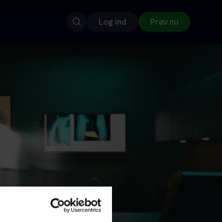
Log ind
Prøv nu