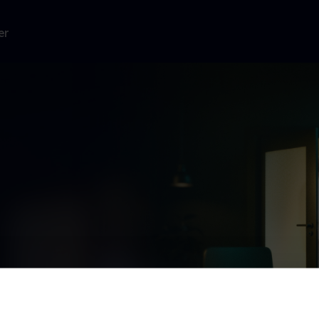
er
usædvanligt
æs mere