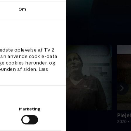
Om
edste oplevelse af TV 2
e kan anvende cookie-data
ge cookies herunder, og
 bunden af siden. Læs
Marketing
pråb fra plejehjemmet
Plej
022 • Dokumentar • 44 min
2020 •