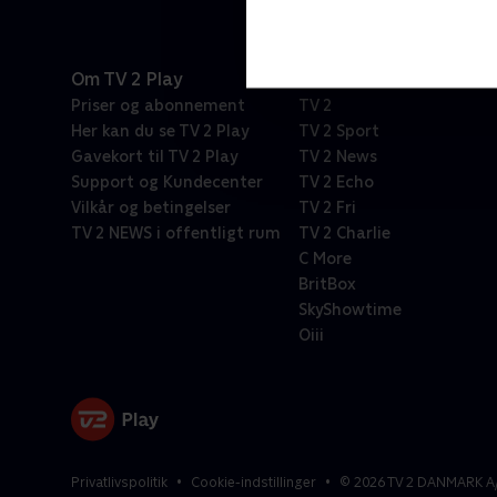
Om TV 2 Play
Kanaler
Priser og abonnement
TV 2
Her kan du se TV 2 Play
TV 2 Sport
Gavekort til TV 2 Play
TV 2 News
Support og Kundecenter
TV 2 Echo
Vilkår og betingelser
TV 2 Fri
TV 2 NEWS i offentligt rum
TV 2 Charlie
C More
BritBox
SkyShowtime
Oiii
Privatlivspolitik
Cookie-indstillinger
©
2026
TV 2 DANMARK A