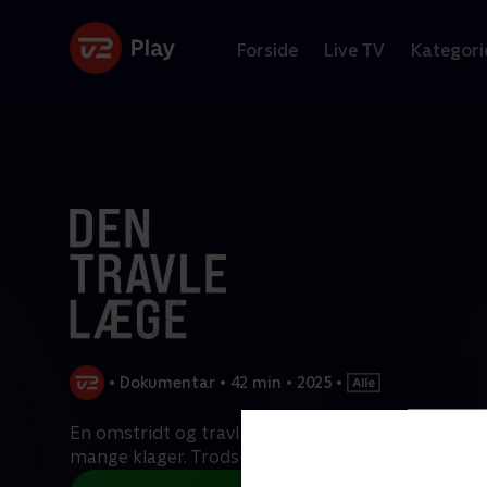
Forside
Live TV
Kategori
•
Dokumentar
•
42 min
•
2025
•
En omstridt og travl læge i Nordjylland har fået 
mange klager. Trods gentagende kritik undrer
...
L