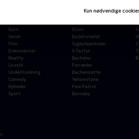
Kun nødvendige cookie
Kategorier
Populært
S
Børn
Klovn
F
Serier
Badehotellet
H
Film
Sygeplejeskolen
C
Dokumentar
X Factor
T
Reality
Bachelor
B
Livsstil
Forræder
Underholdning
Bachelorette
Comedy
Yellowstone
Nyheder
Paw Patrol
Sport
Barnaby
/S