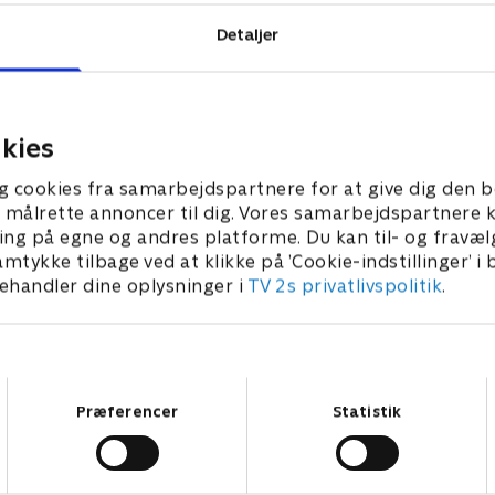
Detaljer
 TV 2.
kies
g cookies fra samarbejdspartnere for at give dig den b
l at målrette annoncer til dig. Vores samarbejdspartner
ing på egne og andres platforme. Du kan til- og fravæl
amtykke tilbage ved at klikke på ’Cookie-indstillinger’ i
handler dine oplysninger i
TV 2s privatlivspolitik
.
Samtykkevalg
Præferencer
Statistik
Hun skjulte et lig i haven
O
2026 • Dokumentar • 48 min
2