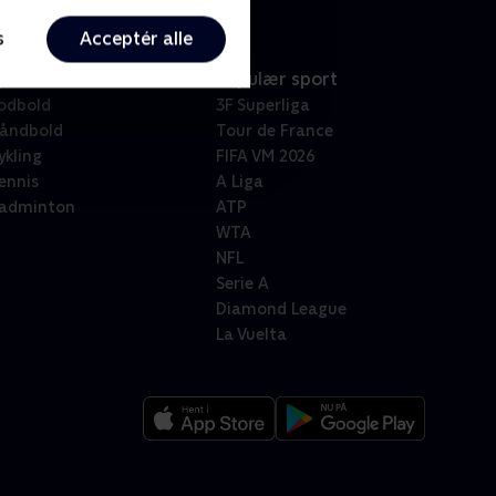
s
Acceptér alle
port
Populær sport
odbold
3F Superliga
åndbold
Tour de France
ykling
FIFA VM 2026
ennis
A Liga
adminton
ATP
WTA
NFL
Serie A
Diamond League
La Vuelta