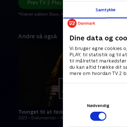
Prøv TV 2 Play*
Samtykke
*Kræver pakken Basis. Administrer dit abonnement på Mit
Andre så også
Dine data og coo
Vi bruger egne cookies o
PLAY, til statistik og ti
til målrettet markedsfør
du kan altid trække dit s
mere om hvordan TV 2 be
Nødvendig
Tvunget til at føde
2023 • Dokumentar • 41 min