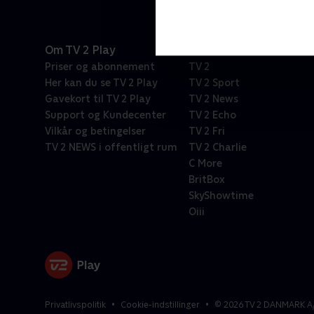
Om TV 2 Play
Kanaler
Priser og abonnement
TV 2
Her kan du se TV 2 Play
TV 2 Sport
Gavekort til TV 2 Play
TV 2 News
Support og Kundecenter
TV 2 Echo
Vilkår og betingelser
TV 2 Fri
TV 2 NEWS i offentligt rum
TV 2 Charlie
C More
BritBox
SkyShowtime
Oiii
Privatlivspolitik
Cookie-indstillinger
©
2026
TV 2 DANMARK A