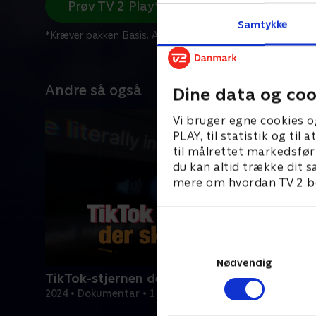
Prøv TV 2 Play*
Samtykke
*Kræver pakken Basis. Administrer dit abonnement på Mit
Andre så også
Dine data og coo
Vi bruger egne cookies o
PLAY, til statistik og ti
til målrettet markedsfør
du kan altid trække dit s
mere om hvordan TV 2 be
Nødvendig
TikTok-stjernen der skød sin kone
2024 • Dokumentar • 1 t. 26 min