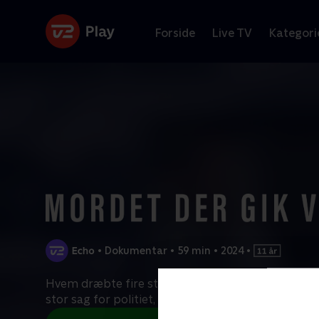
Forside
Live TV
Kategori
•
Dokumentar
•
59 min
•
2024
•
Hvem dræbte fire studerende fra Idaho i novemb
stor sag for politiet, naturligvis, men på TikTok bl