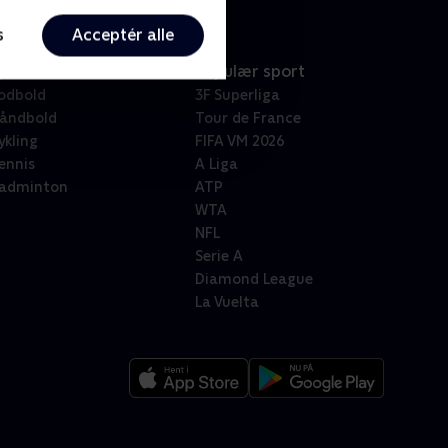
s
Acceptér alle
port
Populær sport
odbold
3F Superliga
åndbold
Tour de France
ykling
FIFA VM 2026
ennis
A Liga
adminton
ATP
WTA
NFL
Serie A
Diamond League
La Vuelta