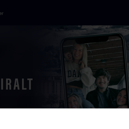
er
er 2022? En
ev
...
Læs mere