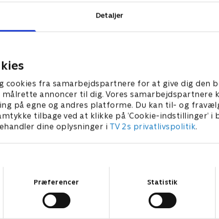
Detaljer
 TV 2.
kies
g cookies fra samarbejdspartnere for at give dig den b
l at målrette annoncer til dig. Vores samarbejdspartner
ing på egne og andres platforme. Du kan til- og fravæl
amtykke tilbage ved at klikke på ’Cookie-indstillinger’ i
handler dine oplysninger i
TV 2s privatlivspolitik
.
Samtykkevalg
Præferencer
Statistik
Rolex-drabet
N
2023 • Dokumentar • 44 min
2