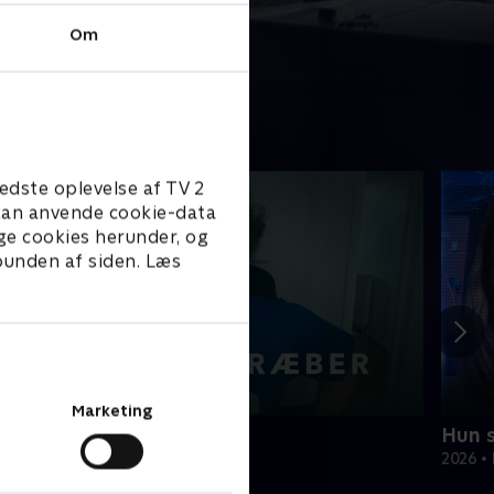
Om
edste oplevelse af TV 2
e kan anvende cookie-data
ge cookies herunder, og
 bunden af siden. Læs
Marketing
år had dræber
Hun s
024 • Dokumentar • 42 min
2026 •