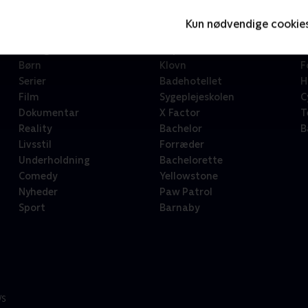
Kun nødvendige cookie
Kategorier
Populært
S
Børn
Klovn
F
Serier
Badehotellet
H
Film
Sygeplejeskolen
C
Dokumentar
X Factor
T
Reality
Bachelor
B
Livsstil
Forræder
Underholdning
Bachelorette
Comedy
Yellowstone
Nyheder
Paw Patrol
Sport
Barnaby
/S