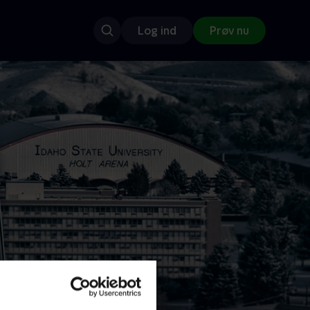
Log ind
Prøv nu