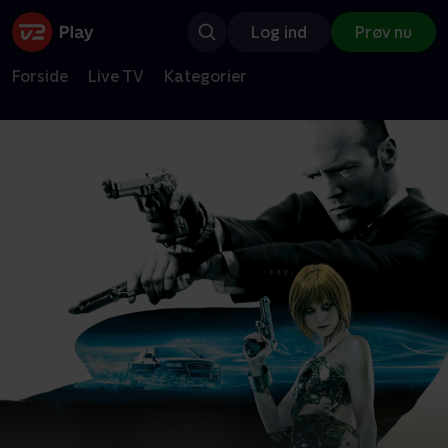
Log ind
Prøv nu
Forside
Live TV
Kategorier