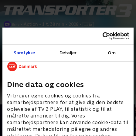
•
Action
•
1 t. 38 min
•
2008
•
Prøv TV 2 Play*
Samtykke
Detaljer
Om
*Kræver pakken Basis. Administrer dit abonnement på Mit TV 2.
Udløber i morgen
Frank Martin (Jason Statham) bliver tvunget på en sidste
mission i sin tunede Audi - han skal transportere en
...
Læs mere
Dine data og cookies
Andre så også
Vi bruger egne cookies og cookies fra
samarbejdspartnere for at give dig den bedste
oplevelse af TV 2 PLAY, til statistik og til at
målrette annoncer til dig. Vores
samarbejdspartnere kan anvende cookie-data til
målrettet markedsføring på egne og andres
platforme. Du kan til- og fravælge cookies