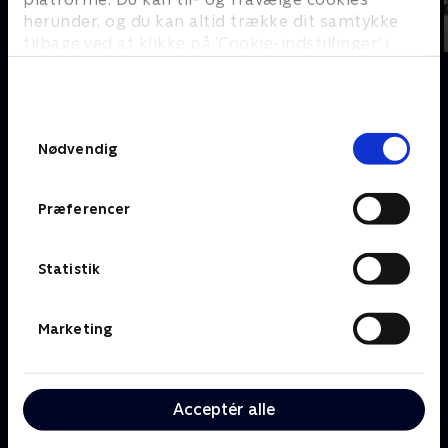
herunder, og du kan altid trække dit samtykke
tilbage ved at klikke på ’Cookie-indstillinger’ i
bunden af siden. Læs mere om hvordan TV 2
behandler dine oplysninger i
TV 2s privatlivspolitik
.
Om TV 2 Play
Kanaler
Samtykkevalg
Priser og abonnement
TV 2
Nødvendig
Her kan du se TV 2 Play
TV 2 Sport
Gavekort til TV 2 Play
TV 2 News
Præferencer
Support og
TV 2 Echo
Kundecenter
TV 2 Fri
Vilkår og betingelser
TV 2 Charlie
Statistik
TV 2 NEWS i offentligt
C More
rum
BritBox
Marketing
SkyShowtime
Oiii
Kategorier
Populært
Acceptér alle
Børn
Klovn
Serier
Badehotellet