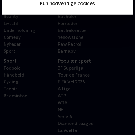
Film
Sygeplejeskolen
Kun nødvendige cookies
Dokumentar
X Factor
Reality
Bachelor
Livsstil
Forræder
Underholdning
Bachelorette
Comedy
Yellowstone
Nyheder
Paw Patrol
Sport
Barnaby
Sport
Populær sport
Fodbold
3F Superliga
Håndbold
Tour de France
Cykling
FIFA VM 2026
Tennis
A Liga
Badminton
ATP
WTA
NFL
Serie A
Diamond League
La Vuelta