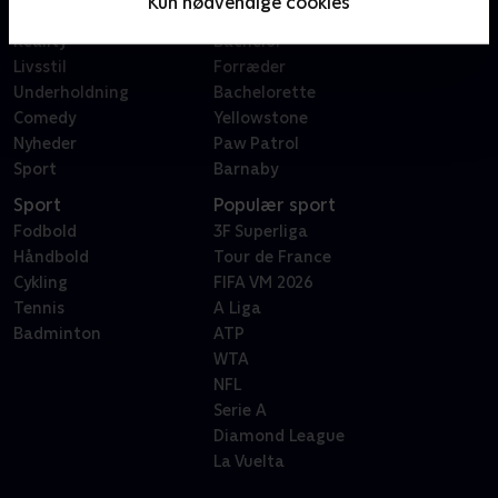
Kun nødvendige cookies
Dokumentar
X Factor
Reality
Bachelor
Livsstil
Forræder
Underholdning
Bachelorette
Comedy
Yellowstone
Nyheder
Paw Patrol
Sport
Barnaby
Sport
Populær sport
Fodbold
3F Superliga
Håndbold
Tour de France
Cykling
FIFA VM 2026
Tennis
A Liga
Badminton
ATP
WTA
NFL
Serie A
Diamond League
La Vuelta