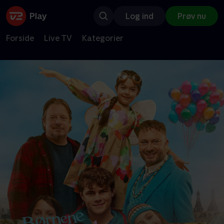
Log ind
Prøv nu
Forside
Live TV
Kategorier