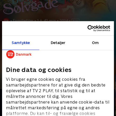
•
Familiefilm
•
1 t. 42 min
•
2024
•
Prøv TV 2 Play*
Samtykke
Detaljer
Om
*Kræver pakken Basis. Administrer dit abonnement på Mit TV 2.
Katinka (Ida Skelbæk-Knudsen) på 11 år bor i Sølvgade med
sine søskende og papegøjen Kaptajn Godt Humør
...
Læs mere
Andre så også
Dine data og cookies
Vi bruger egne cookies og cookies fra
samarbejdspartnere for at give dig den bedste
oplevelse af TV 2 PLAY, til statistik og til at
målrette annoncer til dig. Vores
samarbejdspartnere kan anvende cookie-data til
målrettet markedsføring på egne og andres
platforme. Du kan til- og fravælge cookies