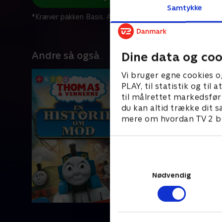
Samtykke
*Kræver pakken Basis. Administrer dit abonnement på Mit
Andre så også
Dine data og coo
Vi bruger egne cookies o
PLAY, til statistik og ti
til målrettet markedsfør
du kan altid trække dit s
mere om hvordan TV 2 be
Nødvendig