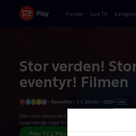
Forside
Live TV
Kategori
Stor verden! Sto
eventyr! Filmen
•
Børnefilm
•
1 t. 20 min
•
2019
•
Den rare rallybil Ace får Thomas til at tage ud på 
spændende rejse for at se verden. I fuld fart ud ov
Prøv TV 2 Play*