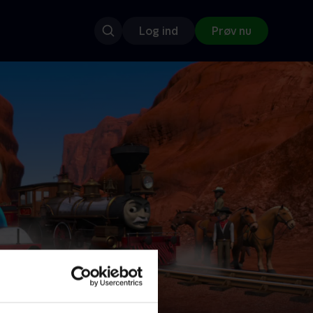
Log ind
Prøv nu