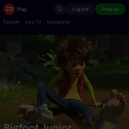
Log ind
Prøv nu
Forside
Live TV
Kategorier
Bigfoot Junior