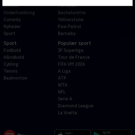
Livsstil
Forræder
Underholdning
Bachelorette
Comedy
Yellowstone
Nyheder
Paw Patrol
Sport
Barnaby
Sport
Populær sport
Fodbold
3F Superliga
Håndbold
Tour de France
Cykling
FIFA VM 2026
Tennis
A Liga
Badminton
ATP
WTA
NFL
Serie A
Diamond League
La Vuelta