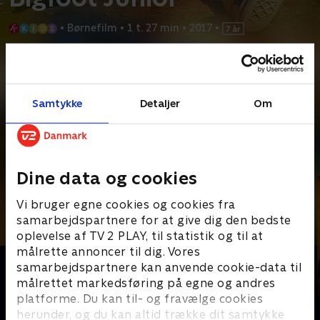
•
Børnefilm
•
1 t. 27 min
•
2017
•
Prøv TV 2 Play*
*Kræver pakken Basis. Administrer dit abonnement på Mit TV 2.
Samtykke
Detaljer
Om
For mange år siden forsvandt Adams far, og den nu 13-årige
drengs største ønske er at løse mysteriet om sin
...
Læs mere
Andre så også
Dine data og cookies
Vi bruger egne cookies og cookies fra
samarbejdspartnere for at give dig den bedste
oplevelse af TV 2 PLAY, til statistik og til at
målrette annoncer til dig. Vores
samarbejdspartnere kan anvende cookie-data til
målrettet markedsføring på egne og andres
platforme. Du kan til- og fravælge cookies
herunder, og du kan altid trække dit samtykke