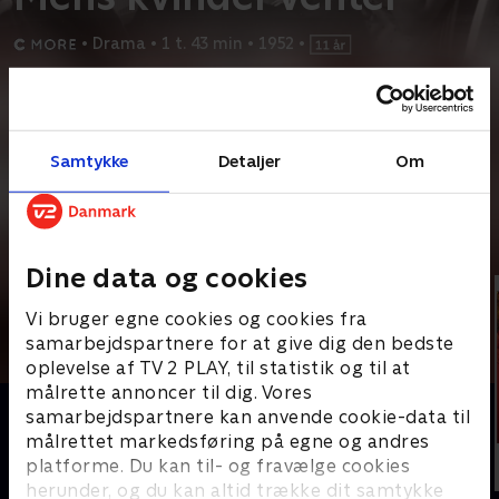
•
Drama
•
1 t. 43 min
•
1952
•
Prøv TV 2 Play*
*Kræver pakken Basis. Administrer dit abonnement på Mit TV 2.
Samtykke
Detaljer
Om
Fire kvinder, der befinder sig i et hus i den svenske skærgård,
fortæller historier fra deres ægteskab
Andre så også
Dine data og cookies
Vi bruger egne cookies og cookies fra
samarbejdspartnere for at give dig den bedste
oplevelse af TV 2 PLAY, til statistik og til at
målrette annoncer til dig. Vores
samarbejdspartnere kan anvende cookie-data til
målrettet markedsføring på egne og andres
platforme. Du kan til- og fravælge cookies
herunder, og du kan altid trække dit samtykke