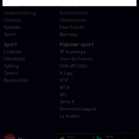
Livsstil
Forræder
Underholdning
Bachelorette
Comedy
Yellowstone
Nyheder
Paw Patrol
Sport
Barnaby
Sport
Populær sport
Fodbold
3F Superliga
Håndbold
Tour de France
Cykling
FIFA VM 2026
Tennis
A Liga
Badminton
ATP
WTA
NFL
Serie A
Diamond League
La Vuelta