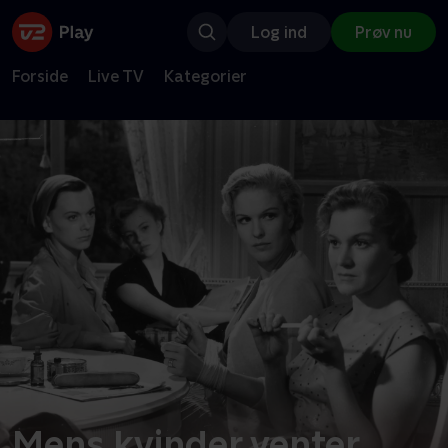
Log ind
Prøv nu
Forside
Live TV
Kategorier
Mens kvinder venter