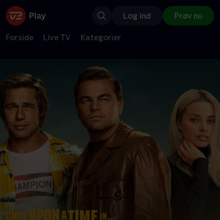
Log ind
Prøv nu
Forside
Live TV
Kategorier