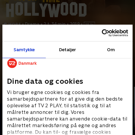
•
Drama
•
2 t. 34 min
•
2019
•
Prøv TV 2 Play*
Samtykke
Detaljer
Om
*Kræver pakken Basis. Administrer dit abonnement på Mit TV 2.
Det er 1969, og underholdningsbranchen er under forvandling.
Tv-stjernen Rick Dalton og hans stuntmand Cliff
...
Læs mere
Andre så også
Dine data og cookies
Vi bruger egne cookies og cookies fra
samarbejdspartnere for at give dig den bedste
oplevelse af TV 2 PLAY, til statistik og til at
målrette annoncer til dig. Vores
samarbejdspartnere kan anvende cookie-data til
målrettet markedsføring på egne og andres
platforme. Du kan til- og fravælge cookies