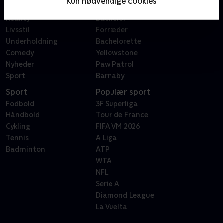
Kun nødvendige cookies
Dokumentar
X Factor
Reality
Bachelor
Livsstil
Forræder
Underholdning
Bachelorette
Comedy
Yellowstone
Nyheder
Paw Patrol
Sport
Barnaby
Sport
Populær sport
Fodbold
3F Superliga
Håndbold
Tour de France
Cykling
FIFA VM 2026
Tennis
A Liga
Badminton
ATP
WTA
NFL
Serie A
Diamond League
La Vuelta