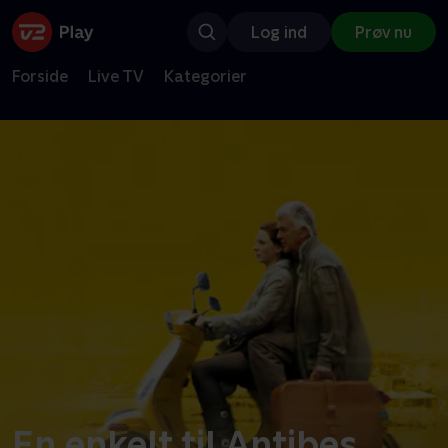
Log ind
Prøv nu
Forside
Live TV
Kategorier
En enkelt til Antibes