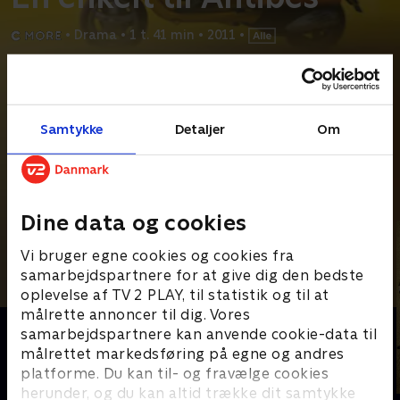
•
Drama
•
1 t. 41 min
•
2011
•
Prøv TV 2 Play*
*Kræver pakken Basis. Administrer dit abonnement på Mit TV 2.
Samtykke
Detaljer
Om
Da den svagtseende, ældre enkemand George opdager, at hans
hjemmehjælp stjæler fra ham, og at hans børn
...
Læs mere
Andre så også
Dine data og cookies
Vi bruger egne cookies og cookies fra
samarbejdspartnere for at give dig den bedste
oplevelse af TV 2 PLAY, til statistik og til at
målrette annoncer til dig. Vores
samarbejdspartnere kan anvende cookie-data til
målrettet markedsføring på egne og andres
platforme. Du kan til- og fravælge cookies
herunder, og du kan altid trække dit samtykke