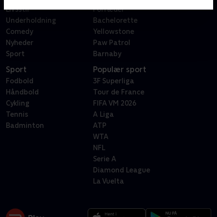
Livsstil
Forræder
Underholdning
Bachelorette
Comedy
Yellowstone
Nyheder
Paw Patrol
Sport
Barnaby
Sport
Populær sport
Fodbold
3F Superliga
Håndbold
Tour de France
Cykling
FIFA VM 2026
Tennis
A Liga
Badminton
ATP
WTA
NFL
Serie A
Diamond League
La Vuelta