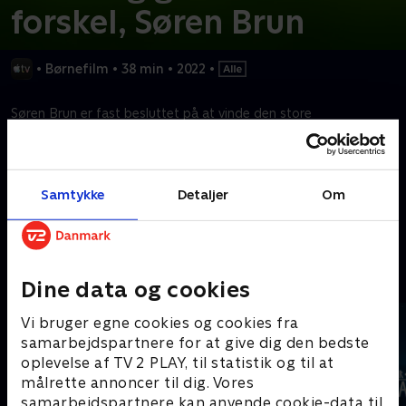
forskel, Søren Brun
•
Børnefilm
•
38 min
•
2022
•
Søren Brun er fast besluttet på at vinde den store
baseballkamp, men lige inden kampstart ender det hele i en
fiasko, da Nina knytter et tæt bånd til en lille blomst på banen
og sværger at beskytte den for enhver pris.
Samtykke
Detaljer
Om
Kræver tilkøb
Mere indhold fra Apple TV
Dine data og cookies
Vi bruger egne cookies og cookies fra
samarbejdspartnere for at give dig den bedste
oplevelse af TV 2 PLAY, til statistik og til at
målrette annoncer til dig. Vores
samarbejdspartnere kan anvende cookie-data til