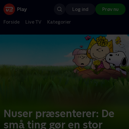
Log ind
Prøv nu
Forside
Live TV
Kategorier
Nuser præsenterer: De
små ting gør en stor