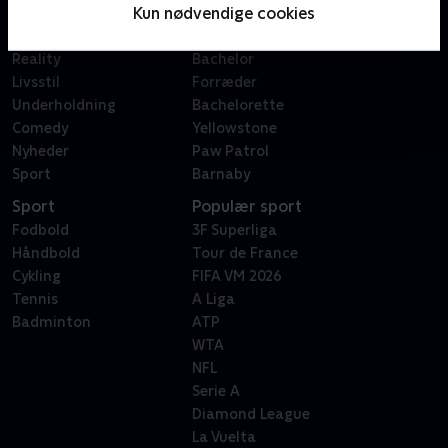
Kun nødvendige cookies
Film
Sygeplejeskolen
Dokumentar
X Factor
Reality
Bachelor
Livsstil
Forræder
Underholdning
Bachelorette
Comedy
Yellowstone
Nyheder
Paw Patrol
Sport
Barnaby
Sport
Populær sport
Fodbold
3F Superliga
Håndbold
Tour de France
Cykling
FIFA VM 2026
Tennis
A Liga
Badminton
ATP
WTA
NFL
Serie A
Diamond League
La Vuelta