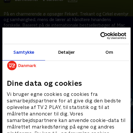
På en charmerende ø opsøger Firkant, Trekant og Cirkel eventyr
og samhørighed, mens de lærer at håndtere hinandens
forskelle. Baseret på de internationale bestsellerbøger af Mac
Barnett og Jon Klassen.
Kræver tilkøb
Samtykke
Detaljer
Om
Mere indhold fra Apple TV
Dine data og cookies
Vi bruger egne cookies og cookies fra
samarbejdspartnere for at give dig den bedste
oplevelse af TV 2 PLAY, til statistik og til at
målrette annoncer til dig. Vores
samarbejdspartnere kan anvende cookie-data til
målrettet markedsføring på egne og andres