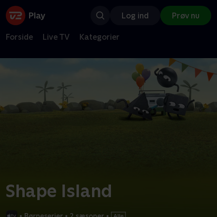
Log ind
Prøv nu
Forside
Live TV
Kategorier
Shape Island
•
Børneserier
•
2 sæsoner
•