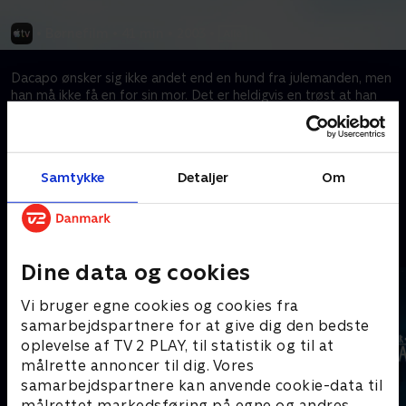
•
Børnefilm
•
41 min
•
2003
•
Dacapo ønsker sig ikke andet end en hund fra julemanden, men
han må ikke få en for sin mor. Det er heldigvis en trøst at han
må lege med Nuser. Men da Nuser får for travlt til at lege med
Dacapo, tilkalder de en afløser – Nusers bror Spir.
Samtykke
Detaljer
Om
Kræver tilkøb
Mere indhold fra Apple TV
Dine data og cookies
Vi bruger egne cookies og cookies fra
samarbejdspartnere for at give dig den bedste
oplevelse af TV 2 PLAY, til statistik og til at
målrette annoncer til dig. Vores
samarbejdspartnere kan anvende cookie-data til
målrettet markedsføring på egne og andres