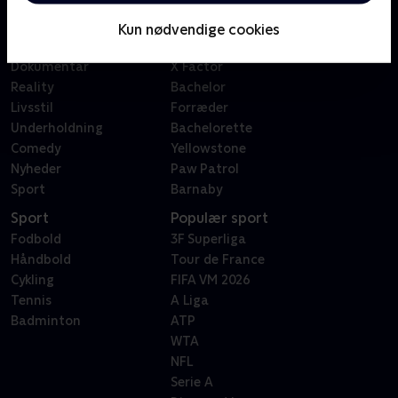
Børn
Klovn
Serier
Badehotellet
Kun nødvendige cookies
Film
Sygeplejeskolen
Dokumentar
X Factor
Reality
Bachelor
Livsstil
Forræder
Underholdning
Bachelorette
Comedy
Yellowstone
Nyheder
Paw Patrol
Sport
Barnaby
Sport
Populær sport
Fodbold
3F Superliga
Håndbold
Tour de France
Cykling
FIFA VM 2026
Tennis
A Liga
Badminton
ATP
WTA
NFL
Serie A