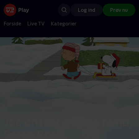
Log ind
Prøv nu
Forside
Live TV
Kategorier
Jeg ønsker mig en hund,
Søren Brun