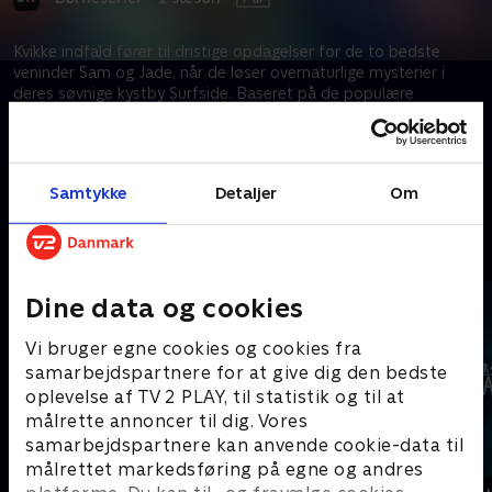
Kvikke indfald fører til dristige opdagelser for de to bedste
veninder Sam og Jade, når de løser overnaturlige mysterier i
deres søvnige kystby Surfside. Baseret på de populære
tegneserier for unge.
Kræver tilkøb
Samtykke
Detaljer
Om
Mere indhold fra Apple TV
Dine data og cookies
Vi bruger egne cookies og cookies fra
samarbejdspartnere for at give dig den bedste
oplevelse af TV 2 PLAY, til statistik og til at
målrette annoncer til dig. Vores
samarbejdspartnere kan anvende cookie-data til
målrettet markedsføring på egne og andres