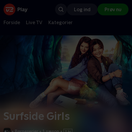
Log ind
Prøv nu
Forside
Live TV
Kategorier
Surfside Girls
•
Børneserier
•
1 sæson
•