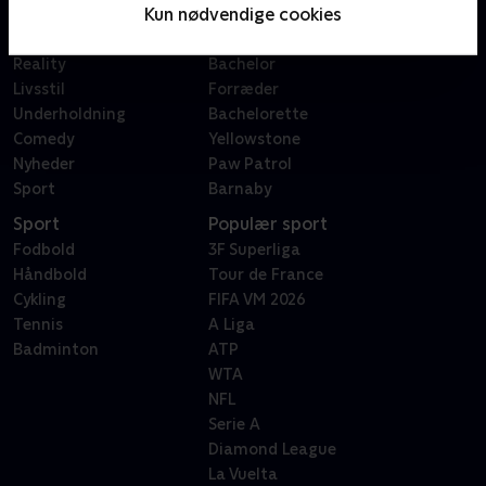
Kun nødvendige cookies
Film
Sygeplejeskolen
Dokumentar
X Factor
Reality
Bachelor
Livsstil
Forræder
Underholdning
Bachelorette
Comedy
Yellowstone
Nyheder
Paw Patrol
Sport
Barnaby
Sport
Populær sport
Fodbold
3F Superliga
Håndbold
Tour de France
Cykling
FIFA VM 2026
Tennis
A Liga
Badminton
ATP
WTA
NFL
Serie A
Diamond League
La Vuelta