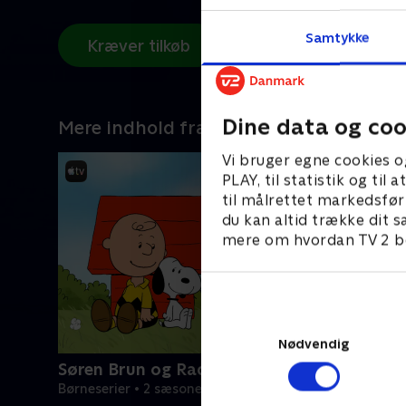
Samtykke
Kræver tilkøb
Dine data og coo
Mere indhold fra Apple TV
Vi bruger egne cookies o
PLAY, til statistik og ti
til målrettet markedsfør
du kan altid trække dit s
mere om hvordan TV 2 be
Nødvendig
Søren Brun og Radiserne
Børneserier • 2 sæsoner