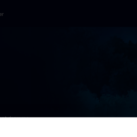
er
r at drømme
 hvor han får
 er.