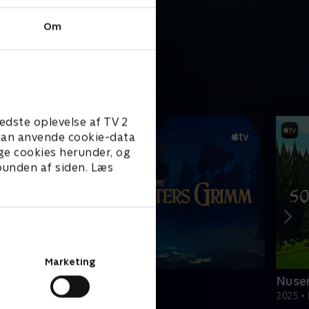
Om
edste oplevelse af TV 2
e kan anvende cookie-data
ge cookies herunder, og
 bunden af siden. Læs
Marketing
he Sisters Grimm
Nuse
ørneserier • 1 sæsoner
2025 •