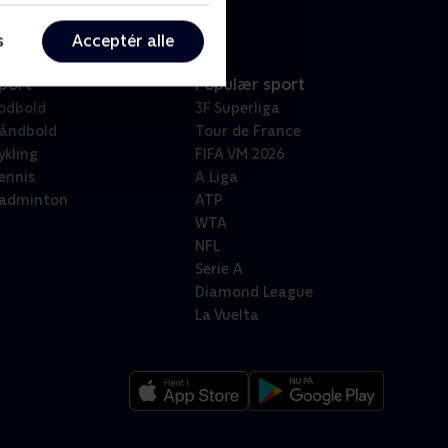
s
Acceptér alle
port
Populær sport
odbold
3F Superliga
åndbold
Tour de France
ykling
FIFA VM 2026
ennis
A Liga
adminton
ATP
WTA
NFL
Serie A
Diamond League
La Vuelta