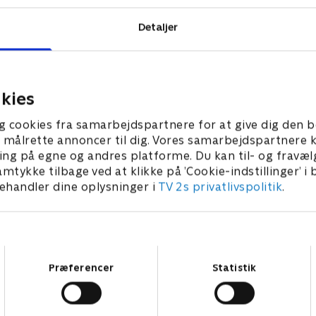
Detaljer
kies
g cookies fra samarbejdspartnere for at give dig den b
l at målrette annoncer til dig. Vores samarbejdspartner
ing på egne og andres platforme. Du kan til- og fravæl
amtykke tilbage ved at klikke på ’Cookie-indstillinger’ i
handler dine oplysninger i
TV 2s privatlivspolitik
.
Samtykkevalg
Præferencer
Statistik
Den første sne i Fraggleland
T
2025 • Børnefilm • 34 min
B