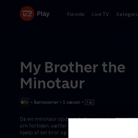
Forside
Live TV
Kategori
My Brother the
Minotaur
•
Børneserier
•
1 sæson
•
Da en minotaur opdraget af mennesker begynde
om fortiden, sætter det gang i et et vildt eventyr,
hjælp af sin bror og sine venner, der ved, hvem han