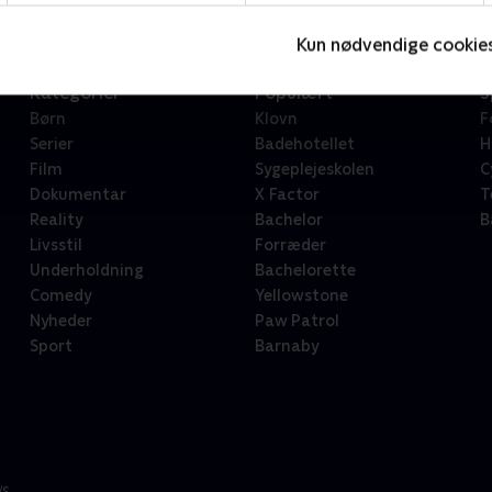
Kun nødvendige cookie
Kategorier
Populært
S
Børn
Klovn
F
Serier
Badehotellet
H
Film
Sygeplejeskolen
C
Dokumentar
X Factor
T
Reality
Bachelor
B
Livsstil
Forræder
Underholdning
Bachelorette
Comedy
Yellowstone
Nyheder
Paw Patrol
Sport
Barnaby
/S