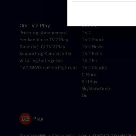
Om TV 2 Play
Kanaler
Priser og abonnement
TV 2
Her kan du se TV 2 Play
TV 2 Sport
Gavekort til TV 2 Play
TV 2 News
Support og Kundecenter
TV 2 Echo
Vilkår og betingelser
TV 2 Fri
TV 2 NEWS i offentligt rum
TV 2 Charlie
C More
BritBox
SkyShowtime
Oiii
Privatlivspolitik
Cookie-indstillinger
©
2026
TV 2 DANMARK A