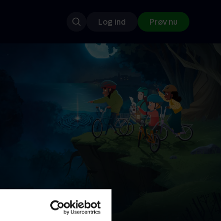
Log ind
Prøv nu