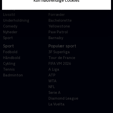
Kun nødvendige cookies
Dokumentar
X Factor
Reality
Bachelor
Livsstil
Forræder
Underholdning
Bachelorette
Comedy
Yellowstone
Nyheder
Paw Patrol
Sport
Barnaby
Sport
Populær sport
Fodbold
3F Superliga
Håndbold
Tour de France
Cykling
FIFA VM 2026
Tennis
A Liga
Badminton
ATP
WTA
NFL
Serie A
Diamond League
La Vuelta