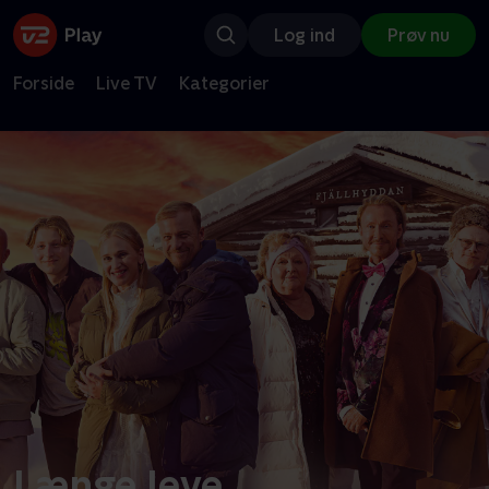
Log ind
Prøv nu
Forside
Live TV
Kategorier
Længe leve