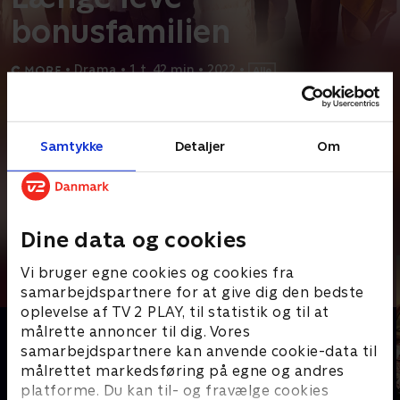
bonusfamilien
•
Drama
•
1 t. 42 min
•
2022
•
Prøv TV 2 Play*
Samtykke
Detaljer
Om
*Kræver pakken Basis. Administrer dit abonnement på Mit TV 2.
Lisa og Patrik har lappet deres ægteskab sammen efter Patriks
utroskab, men alt bliver vendt på hovedet, da de
...
Læs mere
Andre så også
Dine data og cookies
Vi bruger egne cookies og cookies fra
samarbejdspartnere for at give dig den bedste
oplevelse af TV 2 PLAY, til statistik og til at
målrette annoncer til dig. Vores
samarbejdspartnere kan anvende cookie-data til
målrettet markedsføring på egne og andres
platforme. Du kan til- og fravælge cookies