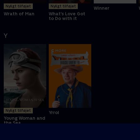
Nyligt tilføjet
Nyligt tilføjet
Winner
Wrath of Man
What's Love Got
to Do with it
Y
Nyligt tilføjet
Yrrol
Young Woman and
the Sea