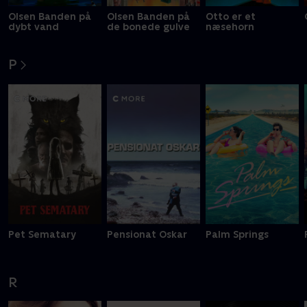
Olsen Banden på
Olsen Banden på
Otto er et
dybt vand
de bonede gulve
næsehorn
P
Pet Sematary
Pensionat Oskar
Palm Springs
R