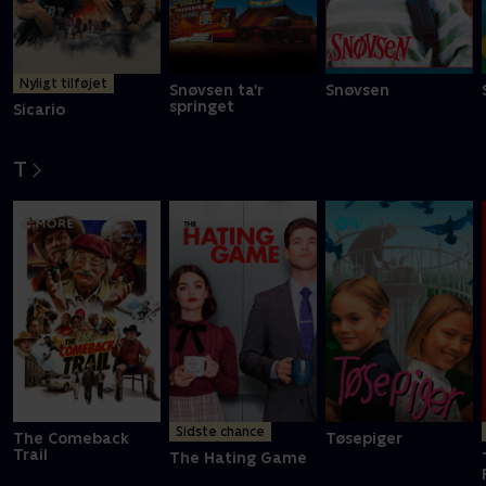
Nyligt tilføjet
Snøvsen ta'r
Snøvsen
springet
Sicario
T
Sidste chance
The Comeback
Tøsepiger
Trail
The Hating Game