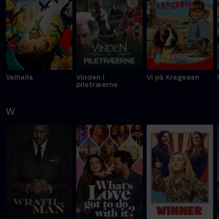
Valhalla
Vinden i
Vi på Krageøen
piletræerne
W