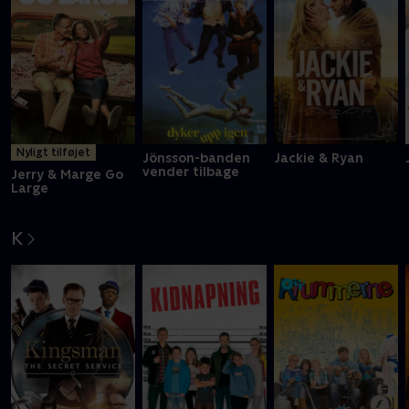
Nyligt tilføjet
Jönsson-banden
Jackie & Ryan
vender tilbage
Jerry & Marge Go
Large
K