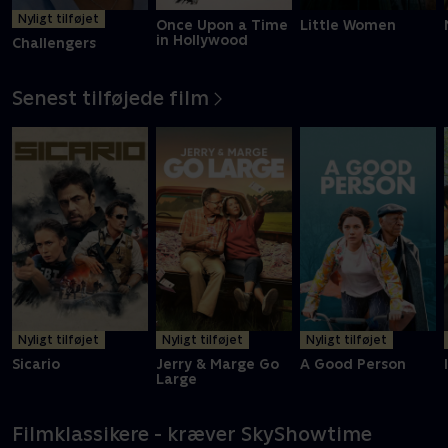
Nyligt tilføjet
Once Upon a Time
Little Women
in Hollywood
Challengers
Senest tilføjede film
Nyligt tilføjet
Nyligt tilføjet
Nyligt tilføjet
Sicario
Jerry & Marge Go
A Good Person
Large
Filmklassikere - kræver SkyShowtime