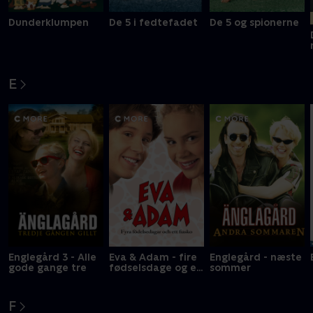
Dunderklumpen
De 5 i fedtefadet
De 5 og spionerne
E
Englegård 3 - Alle
Eva & Adam - fire
Englegård - næste
gode gange tre
fødselsdage og en
sommer
fiasko
F