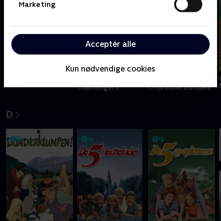
Marketing
Acceptér alle
Kun nødvendige cookies
Nyligt tilføjet
Nyligt tilføjet
Copshop
Challengers
Crocodile Dundee
D