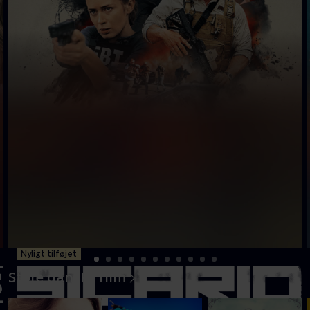
Nyligt tilføjet
Store danske film