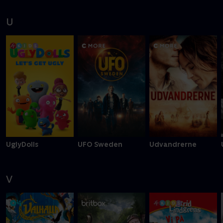
U
UglyDolls
UFO Sweden
Udvandrerne
V