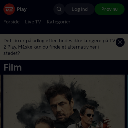
Log ind
Prøv nu
Forside
Live TV
Kategorier
Det, du er på udkig efter, findes ikke længere på TV
2 Play. Måske kan du finde et alternativ her i
stedet?
Film