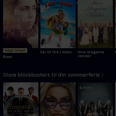
En FBI-agent må tilsidesætte sine værdier for at overleve i
prisbelønnet actionfilm
Mere info
Nyligt tilføjet
Far til fire i solen
Hvor kragerne
vender
Rose
Store blockbusters til din sommerferie