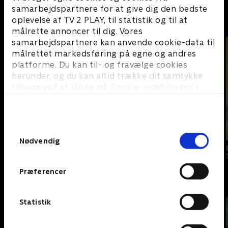
samarbejdspartnere for at give dig den bedste
oplevelse af TV 2 PLAY, til statistik og til at
B
målrette annoncer til dig. Vores
samarbejdspartnere kan anvende cookie-data til
målrettet markedsføring på egne og andres
platforme. Du kan til- og fravælge cookies
herunder, og du kan altid trække dit samtykke
tilbage ved at klikke på ’Cookie-indstillinger’ i
bunden af siden. Læs mere om hvordan TV 2
behandler dine oplysninger i
TV 2s privatlivspolitik
.
Samtykkevalg
Nødvendig
Bad Moms
Børnene fra
Bennys badekar
Sølvgade
Præferencer
C
Statistik