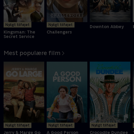
Nyligt tilføjet
Nyligt tilføjet
Downton Abbey
Kingsman: The
Challengers
Secret Service
Mest populære film
Nyligt tilføjet
Nyligt tilføjet
Nyligt tilføjet
Jerry & Marge Go
A Good Person
Crocodile Dundee