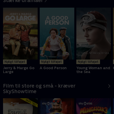
Stærke dramaer
Nyligt tilføjet
Nyligt tilføjet
Nyligt tilføjet
Jerry & Marge Go
A Good Person
Young Woman and
Large
the Sea
Film til store og små - kræver
SkyShowtime