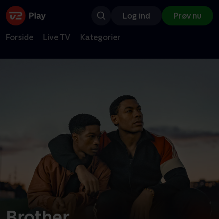
Log ind
Prøv nu
Forside
Live TV
Kategorier
Brother