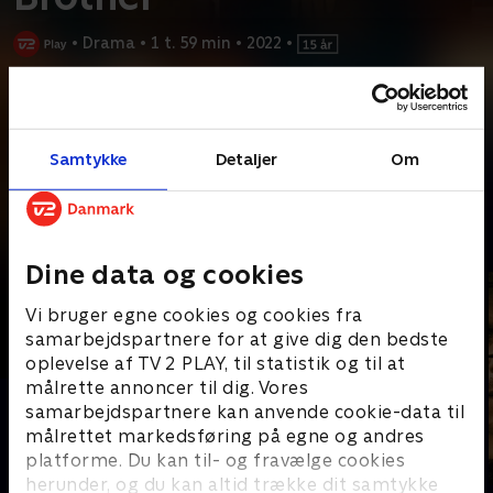
•
Drama
•
1 t. 59 min
•
2022
•
Prøv TV 2 Play*
*Kræver pakken Basis. Administrer dit abonnement på Mit TV 2.
Samtykke
Detaljer
Om
Francis og Michael er brødre, bor i Canada og er sønner af
caribiske immigranter fra Jamaica. I sommeren
...
Læs mere
Andre så også
Dine data og cookies
Vi bruger egne cookies og cookies fra
samarbejdspartnere for at give dig den bedste
oplevelse af TV 2 PLAY, til statistik og til at
målrette annoncer til dig. Vores
samarbejdspartnere kan anvende cookie-data til
målrettet markedsføring på egne og andres
platforme. Du kan til- og fravælge cookies
herunder, og du kan altid trække dit samtykke