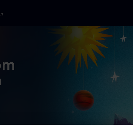
er
 om
n
g sig alt om