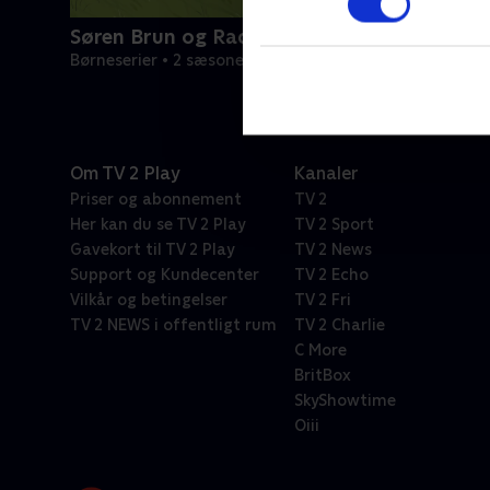
Søren Brun og Radiserne
Børneserier • 2 sæsoner
Om TV 2 Play
Kanaler
Priser og abonnement
TV 2
Her kan du se TV 2 Play
TV 2 Sport
Gavekort til TV 2 Play
TV 2 News
Support og Kundecenter
TV 2 Echo
Vilkår og betingelser
TV 2 Fri
TV 2 NEWS i offentligt rum
TV 2 Charlie
C More
BritBox
SkyShowtime
Oiii