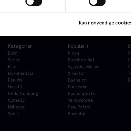
My Brother the Minotaur
D
Børneserier • 1 sæsoner
2
Kun nødvendige cookie
Kategorier
Populært
S
Børn
Klovn
F
Serier
Badehotellet
H
Film
Sygeplejeskolen
C
Dokumentar
X Factor
T
Reality
Bachelor
B
Livsstil
Forræder
Underholdning
Bachelorette
Comedy
Yellowstone
Nyheder
Paw Patrol
Sport
Barnaby