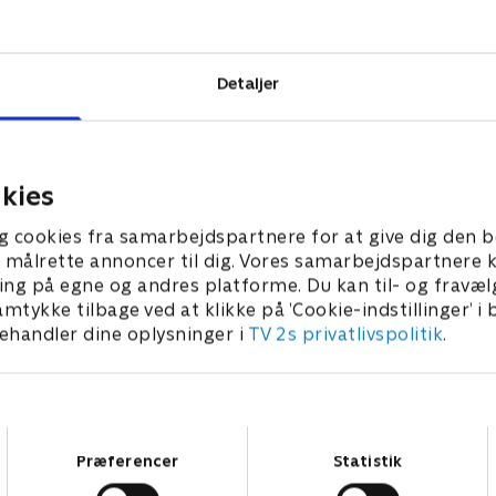
 udstilling på
’ populære
Detaljer
kies
g cookies fra samarbejdspartnere for at give dig den b
l at målrette annoncer til dig. Vores samarbejdspartner
ing på egne og andres platforme. Du kan til- og fravæl
amtykke tilbage ved at klikke på ’Cookie-indstillinger’ i
handler dine oplysninger i
TV 2s privatlivspolitik
.
Samtykkevalg
Præferencer
Statistik