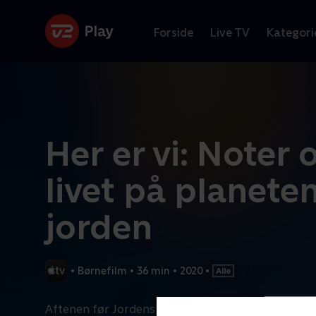
Forside
Live TV
Kategori
Her er vi: Noter
livet på planete
jorden
•
Børnefilm
•
36 min
•
2020
•
Aftenen før Jordens dag lærer en nysgerrig syvåri