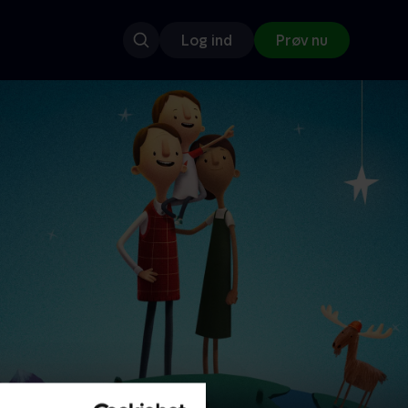
Log ind
Prøv nu