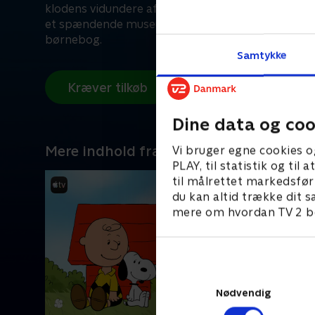
klodens vidundere af sine forældre – og en mystisk
et spændende museum. Baseret på Oliver Jeffers
børnebog.
Samtykke
Kræver tilkøb
Dine data og coo
Mere indhold fra Apple TV
Vi bruger egne cookies o
PLAY, til statistik og ti
til målrettet markedsfør
du kan altid trække dit s
mere om hvordan TV 2 be
Nødvendig