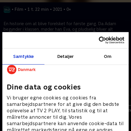
•
Film
•
1 t. 22 min
•
2021
•
0+
En historie om at blive forelsket for første gang. Da Adam
begynder i klassen, møder han Eva, og pludselig bliver alt
anderledes. Da de to deltager i en kysseleg, er det svært at
stoppe følelserne - måske endda umuligt.
Samtykke
Detaljer
Om
Kræver tilkøb
Mere indhold fra Disney+
Dine data og cookies
Vi bruger egne cookies og cookies fra
samarbejdspartnere for at give dig den bedste
oplevelse af TV 2 PLAY, til statistik og til at
målrette annoncer til dig. Vores
samarbejdspartnere kan anvende cookie-data til
målrettet markedsføring på egne og andres