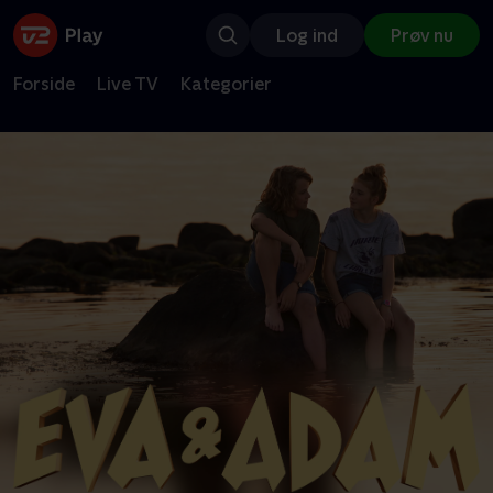
Log ind
Prøv nu
Forside
Live TV
Kategorier