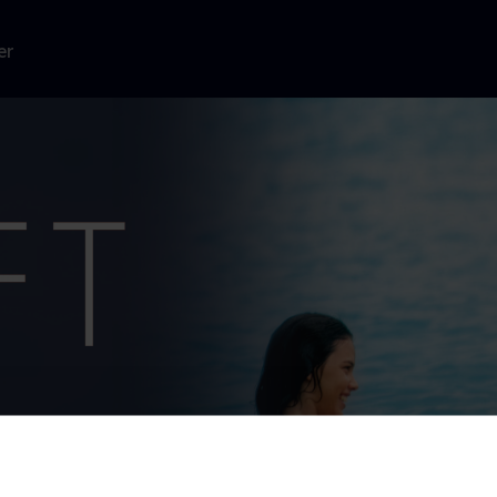
er
rig piges
..
Læs mere