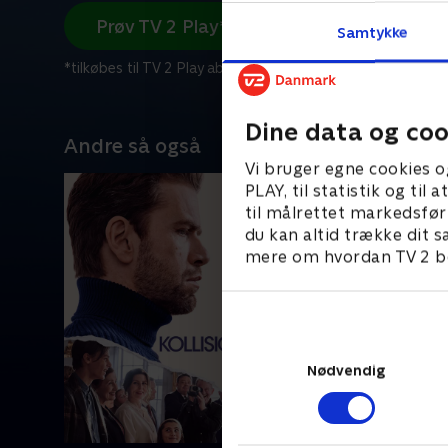
Prøv TV 2 Play*
Samtykke
*tilkøbes til TV 2 Play abonnement
Dine data og coo
Andre så også
Vi bruger egne cookies o
PLAY, til statistik og ti
til målrettet markedsfør
du kan altid trække dit s
mere om hvordan TV 2 be
Nødvendig