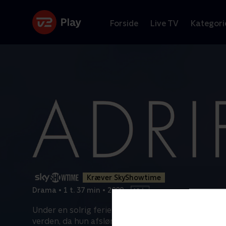
Forside
Live TV
Kategori
Kræver SkyShowtime
Drama
•
1 t. 37 min
•
2009
•
Under en solrig ferie i Brasilien krakelerer en 14-å
verden, da hun afslører sin fars utroskab. I mødet
.