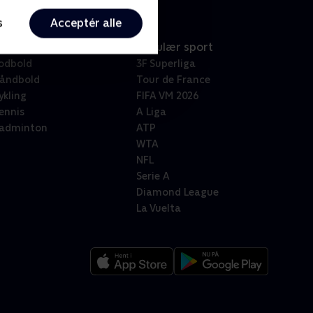
s
Acceptér alle
port
Populær sport
odbold
3F Superliga
åndbold
Tour de France
ykling
FIFA VM 2026
ennis
A Liga
adminton
ATP
WTA
NFL
Serie A
Diamond League
La Vuelta