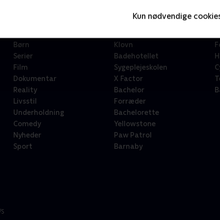
Kun nødvendige cookie
Kategorier
Populært
S
Børn
Klovn
F
Serier
Badehotellet
H
Film
Sygeplejeskolen
C
Dokumentar
X Factor
T
Reality
Bachelor
B
Livsstil
Forræder
Underholdning
Bachelorette
Comedy
Yellowstone
Nyheder
Paw Patrol
Sport
Barnaby
/S