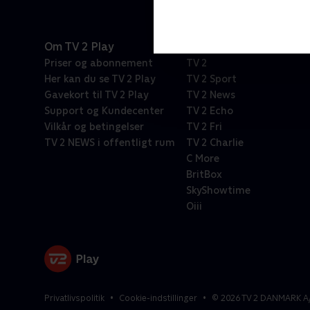
Om TV 2 Play
Kanaler
Priser og abonnement
TV 2
Her kan du se TV 2 Play
TV 2 Sport
Gavekort til TV 2 Play
TV 2 News
Support og Kundecenter
TV 2 Echo
Vilkår og betingelser
TV 2 Fri
TV 2 NEWS i offentligt rum
TV 2 Charlie
C More
BritBox
SkyShowtime
Oiii
Privatlivspolitik
Cookie-indstillinger
©
2026
TV 2 DANMARK A