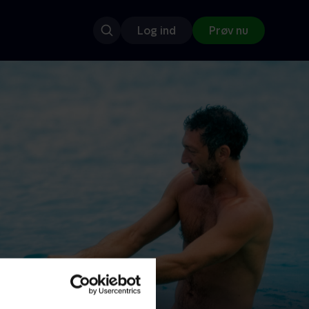
Log ind
Prøv nu