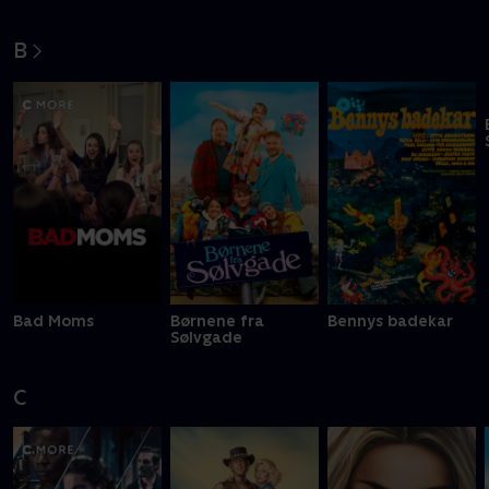
the Bloodshed
B
Bad Moms
Børnene fra
Bennys badekar
Sølvgade
C