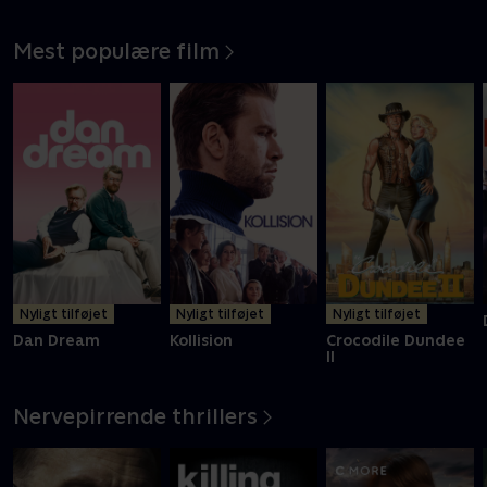
Mest populære film
Nyligt tilføjet
Nyligt tilføjet
Nyligt tilføjet
Dan Dream
Kollision
Crocodile Dundee
II
Nervepirrende thrillers