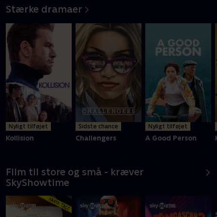
Stærke dramaer
Nyligt tilføjet
Sidste chance
Nyligt tilføjet
Kollision
Challengers
A Good Person
Film til store og små - kræver
SkyShowtime