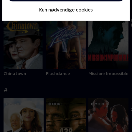
Filmklassikere - kræver SkyShowtime
Kun nødvendige cookies
Chinatown
Flashdance
Mission: Impossible
#