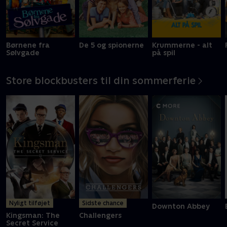
Børnene fra
De 5 og spionerne
Krummerne - alt
Sølvgade
på spil
Store blockbusters til din sommerferie
Nyligt tilføjet
Sidste chance
Downton Abbey
Kingsman: The
Challengers
Secret Service