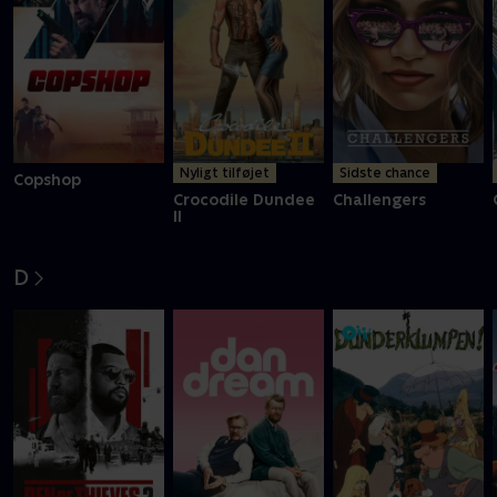
Nyligt tilføjet
Sidste chance
Copshop
Crocodile Dundee
Challengers
II
D