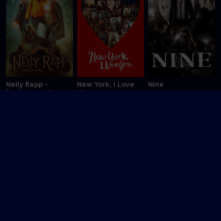
Nelly Rapp -
New York, I Love
Nine
Dødens spejl
You
O