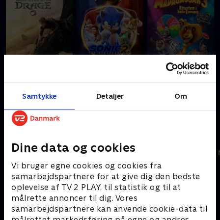
Sådan træner du
Sonic the
Madagascar 3:
din drage (dansk
Hedgehog 2
Efterlyst i hele
Samtykke
Detaljer
Om
tale)
Europa
Anmelderroste film
Dine data og cookies
Vi bruger egne cookies og cookies fra
samarbejdspartnere for at give dig den bedste
oplevelse af TV 2 PLAY, til statistik og til at
målrette annoncer til dig. Vores
samarbejdspartnere kan anvende cookie-data til
målrettet markedsføring på egne og andres