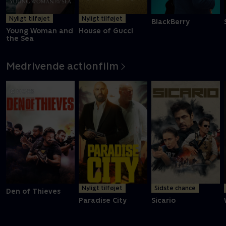
Nyligt tilføjet
Nyligt tilføjet
BlackBerry
Young Woman and
House of Gucci
the Sea
Medrivende actionfilm
Nyligt tilføjet
Sidste chance
Den of Thieves
Paradise City
Sicario