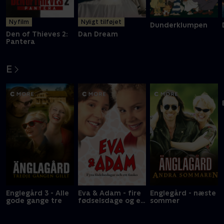
Ny film
Nyligt tilføjet
Dunderklumpen
Den of Thieves 2:
Dan Dream
Pantera
E
Englegård 3 - Alle
Eva & Adam - fire
Englegård - næste
gode gange tre
fødselsdage og en
sommer
fiasko