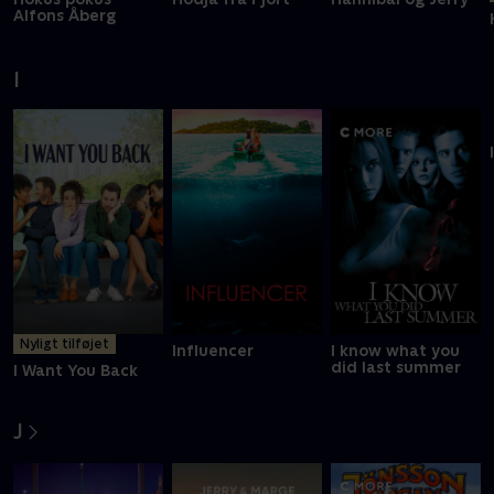
Hokus pokus
Hodja fra Pjort
Hannibal og Jerry
Alfons Åberg
I
Nyligt tilføjet
Influencer
I know what you
did last summer
I Want You Back
J