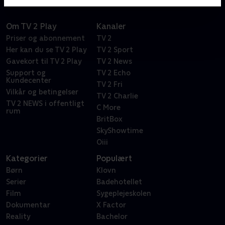
Om TV 2 Play
Kanaler
Priser og abonnement
TV 2
Her kan du se TV 2 Play
TV 2 Sport
Gavekort til TV 2 Play
TV 2 News
Support og
TV 2 Echo
Kundecenter
TV 2 Fri
Vilkår og betingelser
TV 2 Charlie
TV 2 NEWS i offentligt
C More
rum
BritBox
SkyShowtime
Oiii
Kategorier
Populært
Børn
Klovn
Serier
Badehotellet
Film
Sygeplejeskolen
Dokumentar
X Factor
Reality
Bachelor