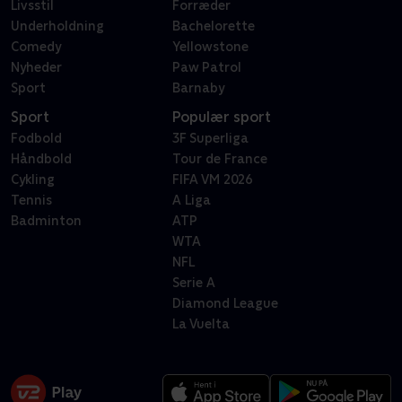
Livsstil
Forræder
Underholdning
Bachelorette
Comedy
Yellowstone
Nyheder
Paw Patrol
Sport
Barnaby
Sport
Populær sport
Fodbold
3F Superliga
Håndbold
Tour de France
Cykling
FIFA VM 2026
Tennis
A Liga
Badminton
ATP
WTA
NFL
Serie A
Diamond League
La Vuelta