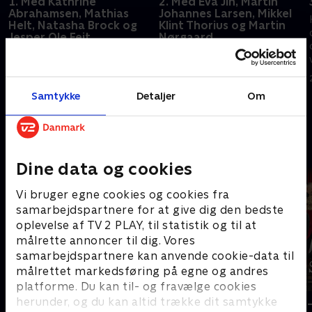
1. Med Kathrine
2. Med Eva Jin, Martin
Abrahamsen, Mathias
Johannes Larsen, Mikkel
Helt, Natasha Brock og
Klint Thorius og Martin
Jesper Ole Feit.
Nørgaard
Hvem vil ZULUs seere helst
Tør Victor Lander bokse otte
være kærester med - Bill Gates
runder mod Floyd
eller Kanye West? Det får vært,
Mayweather? Det finder vi ud
Victor Lander, svar på, når han
af, når han endnu en gang
Samtykke
Detaljer
Om
inviterer til nytårsquiz.
inviterer til nytårsquiz
20. december 2021 • 35 min
21. december 2021 • 35 min
Andre så også
Dine data og cookies
Vi bruger egne cookies og cookies fra
samarbejdspartnere for at give dig den bedste
oplevelse af TV 2 PLAY, til statistik og til at
målrette annoncer til dig. Vores
samarbejdspartnere kan anvende cookie-data til
målrettet markedsføring på egne og andres
platforme. Du kan til- og fravælge cookies
herunder, og du kan altid trække dit samtykke
Menneskekender
Stormester -