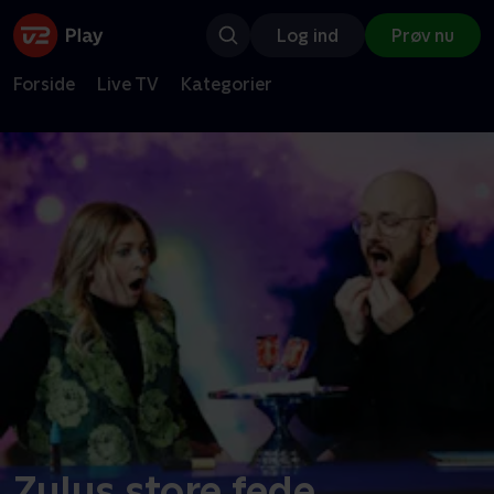
Log ind
Prøv nu
Forside
Live TV
Kategorier
Zulus store fede