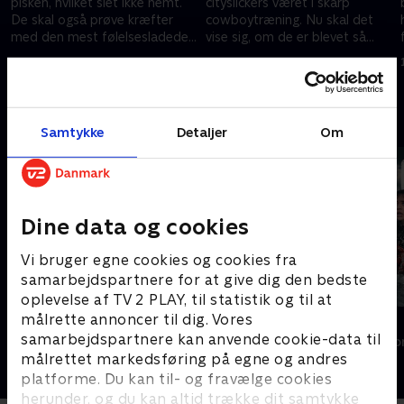
pisken, hvilket slet ikke nemt.
cityslickers været i skarp
De skal også prøve kræfter
cowboytræning. Nu skal det
med den mest følelsesladede
vise sig, om de er blevet så
disciplin - kastrering og
dygtige, at de kan blive
1. april 2012 • 42 min
8. april 2012 • 40 min
brændemærkning.
udnævnt til rigtige cowboys.
Andre så også
Samtykke
Detaljer
Om
Dine data og cookies
Vi bruger egne cookies og cookies fra
samarbejdspartnere for at give dig den bedste
oplevelse af TV 2 PLAY, til statistik og til at
målrette annoncer til dig. Vores
Zulu Djævleræs
Korpset
samarbejdspartnere kan anvende cookie-data til
Reality • 4 sæsoner
Reality • 8 sæso
målrettet markedsføring på egne og andres
platforme. Du kan til- og fravælge cookies
herunder, og du kan altid trække dit samtykke