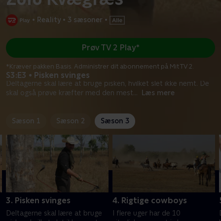
•
Reality
•
3 sæsoner
•
Prøv TV 2 Play*
*Kræver pakken Basis. Administrer dit abonnement på Mit TV 2.
S3:E3 • Pisken svinges
Deltagerne skal lære at bruge pisken, hvilket slet ikke nemt. De
skal også prøve kræfter med den mest
...
Læs mere
Sæson 1
Sæson 2
Sæson 3
3. Pisken svinges
4. Rigtige cowboys
Deltagerne skal lære at bruge
I flere uger har de 10