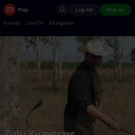
Log ind
Prøv nu
Forside
Live TV
Kategorier
Zulu Kvægræs