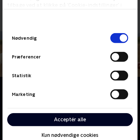
tilbage ved at klikke på ’Cookie-indstillinger’ i
bunden af siden. Læs mere om hvordan TV 2
behandler dine oplysninger i
TV 2s privatlivspolitik
.
Samtykkevalg
Nødvendig
Præferencer
Statistik
Om Zulu Kvægræs
Vi følger en flok cafe latte-drikkende og Facebook-
Marketing
vante storbyrotters første møde med livet som
cowboys på prærien. De må sande, at selvom man
bliver iført flot westerntøj og får munden fuld af
Acceptér alle
snus, så kan det være en næsten uoverkommelig
opgave at komme op på selv en lille bitte hest med
Kun nødvendige cookies
stive storby-ben - især når hesten viser sig at være