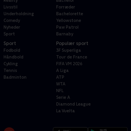
Reality
Bachelor
Livsstil
Forræder
Underholdning
Bachelorette
Comedy
Yellowstone
Nyheder
Paw Patrol
Sport
Barnaby
Sport
Populær sport
Fodbold
3F Superliga
Håndbold
Tour de France
Cykling
FIFA VM 2026
Tennis
A Liga
Badminton
ATP
WTA
NFL
Serie A
Diamond League
La Vuelta