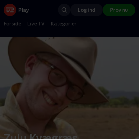
Log ind
Prøv nu
Forside
Live TV
Kategorier
Zulu Kvægræs