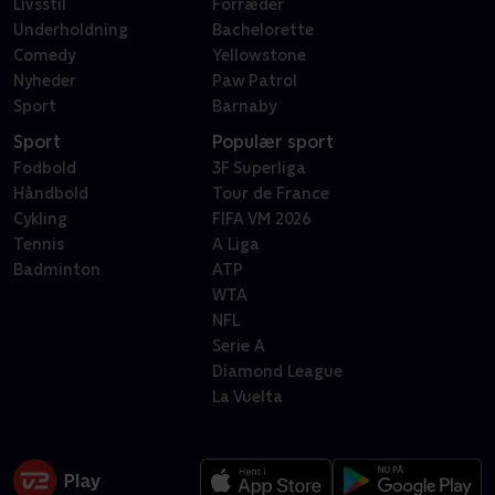
Livsstil
Forræder
Underholdning
Bachelorette
Comedy
Yellowstone
Nyheder
Paw Patrol
Sport
Barnaby
Sport
Populær sport
Fodbold
3F Superliga
Håndbold
Tour de France
Cykling
FIFA VM 2026
Tennis
A Liga
Badminton
ATP
WTA
NFL
Serie A
Diamond League
La Vuelta