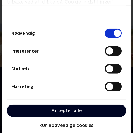
tilbage ved at klikke på ’Cookie-indstillinger’ i
bunden af siden. Læs mere om hvordan TV 2
behandler dine oplysninger i
TV 2s privatlivspolitik
.
Samtykkevalg
Nødvendig
Præferencer
Statistik
Om Zulu Kvægræs
Vi følger en flok cafe latte-drikkende og Facebook-
Marketing
vante storbyrotters første møde med livet som
cowboys på prærien. De må sande, at selvom man
bliver iført flot westerntøj og får munden fuld af
Acceptér alle
snus, så kan det være en næsten uoverkommelig
opgave at komme op på selv en lille bitte hest med
stive storby-ben - især når hesten viser sig at være
Kun nødvendige cookies
lille smule liderlig! Se hvordan deltagerne med en