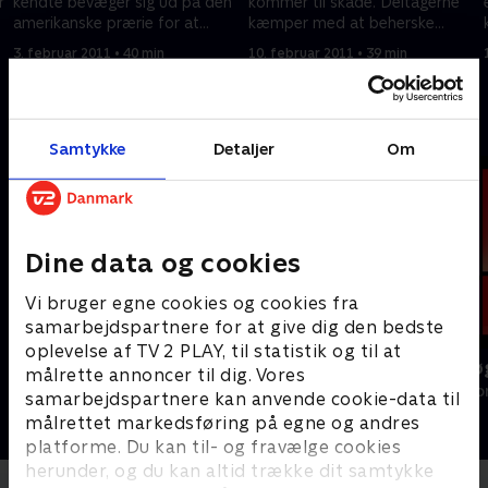
r
kendte bevæger sig ud på den
kommer til skade. Deltagerne
amerikanske prærie for at
kæmper med at beherske
prøve kræfter med livet som
deres heste. Men der er også
3. februar 2011 • 40 min
10. februar 2011 • 39 min
cowboy.
udfordringer internt.
Andre så også
Samtykke
Detaljer
Om
Dine data og cookies
Vi bruger egne cookies og cookies fra
samarbejdspartnere for at give dig den bedste
oplevelse af TV 2 PLAY, til statistik og til at
Zulu Djævleræs
Date mig nøg
målrette annoncer til dig. Vores
Reality • 4 sæsoner
Reality • 1 sæso
samarbejdspartnere kan anvende cookie-data til
målrettet markedsføring på egne og andres
platforme. Du kan til- og fravælge cookies
herunder, og du kan altid trække dit samtykke