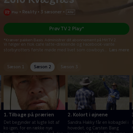
•
Reality
•
3 sæsoner
•
Prøv TV 2 Play*
*Kræver pakken Basis. Administrer dit abonnement på Mit TV 2.
Vi følger en flok cafe latte-drikkende og Facebook-vante
storbyrotters første møde med livet som cowboys
...
Læs mere
Sæson 1
Sæson 2
Sæson 3
1. Tilbage på prærien
2. Kolort i øjnene
Det begynder at lugte lidt af
Sandra Hakky får en kobagdel i
ko igen, for en række nye
hovedet, og Carsten Bang