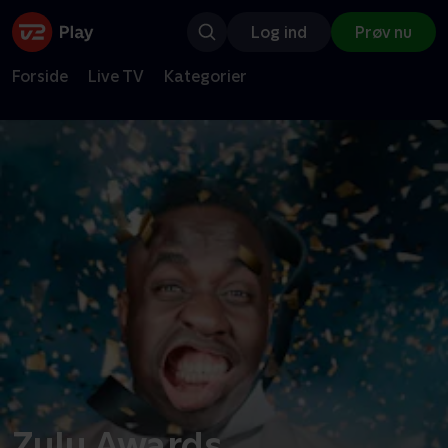
Log ind
Prøv nu
Forside
Live TV
Kategorier
Zulu Awards