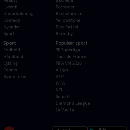
Reality
Bachelor
Livsstil
Forræder
Underholdning
Bachelorette
Comedy
Yellowstone
Nyheder
Paw Patrol
Sport
Barnaby
Sport
Populær sport
Fodbold
3F Superliga
Håndbold
Tour de France
Cykling
FIFA VM 2026
Tennis
A Liga
Badminton
ATP
WTA
NFL
Serie A
Diamond League
La Vuelta