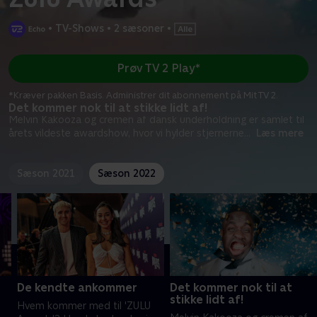
•
TV-Shows
•
2 sæsoner
•
Prøv TV 2 Play*
*Kræver pakken Basis. Administrer dit abonnement på Mit TV 2.
Det kommer nok til at stikke lidt af!
Melvin Kakooza og cremen af dansk underholdning er samlet til
årets vildeste awardshow, hvor vi hylder stjernerne
...
Læs mere
Sæson 2021
Sæson 2022
De kendte ankommer
Det kommer nok til at
stikke lidt af!
Hvem kommer med til 'ZULU