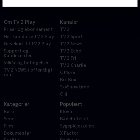
Om TV 2 Play
Kanaler
Priser og abonnement
TV 2
Her kan du se TV 2 Play
TV 2 Sport
Gavekort til TV 2 Play
TV 2 News
Support og
TV 2 Echo
Kundecenter
TV 2 Fri
Vilkår og betingelser
TV 2 Charlie
TV 2 NEWS i offentligt
C More
rum
BritBox
SkyShowtime
Oiii
Kategorier
Populært
Børn
Klovn
Serier
Badehotellet
Film
Sygeplejeskolen
Dokumentar
X Factor