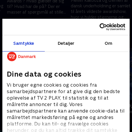
Melvin Kakooza og cremen af
Awards'? Hvad glæder de sig
og
dansk underholdning er samlet
til? Hvad har de på? Der er
r
til årets vildeste awardshow,
masser af spørgsmål at stille
hvor vi hylder stjernerne og
på den røde løber inden årets
20. februar 2022 • 29 min
ne
uddeler de 12 eftertragtede
awardshow
20. februar 2022 • 117 min
statuetter. .
Andre så også
Samtykke
Detaljer
Om
Dine data og cookies
Vi bruger egne cookies og cookies fra
samarbejdspartnere for at give dig den bedste
oplevelse af TV 2 PLAY, til statistik og til at
målrette annoncer til dig. Vores
Zulu Surprise
De største ø
samarbejdspartnere kan anvende cookie-data til
TV-Shows • 1 sæsoner
TV-Shows • 2 s
målrettet markedsføring på egne og andres
platforme. Du kan til- og fravælge cookies
herunder, og du kan altid trække dit samtykke