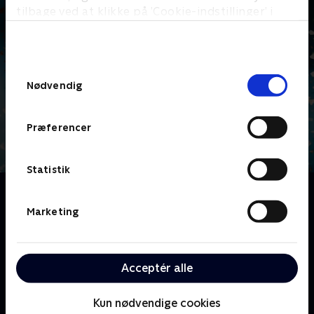
tilbage ved at klikke på ’Cookie-indstillinger’ i
bunden af siden. Læs mere om hvordan TV 2
behandler dine oplysninger i
TV 2s privatlivspolitik
.
Samtykkevalg
Nødvendig
Præferencer
Statistik
Om Zulu Awards
Zulu Awards er TV 2 Zulus bud på en alternativ
Marketing
prisuddeling, hvor alt det fedeste inden for alt det
fede bliver fundet og får en fin ZULU-mand! Fra tv-
programmer, henover værter til de ting, som alle
Acceptér alle
taler om - Zulu Award'en er den bedste pris, du kan
få!.
Kun nødvendige cookies